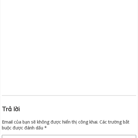
Trả lời
Email của bạn sẽ không được hiển thị công khai.
Các trường bắt
buộc được đánh dấu
*