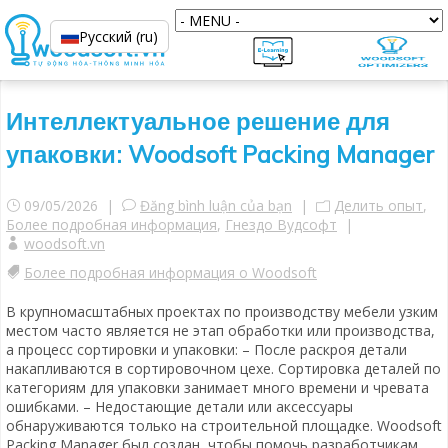
Русский (ru)
Интеллектуальное решение для
упаковки: Woodsoft Packing Manager
09/05/2026 |
Đăng bình luận của bạn
|
Делить опыт
,
Более подробная информация
,
Гнездо Вудсофт
|
woodsoft.vn
Более подробная информация о Woodsoft
В крупномасштабных проектах по производству мебели узким
местом часто является не этап обработки или производства,
а процесс сортировки и упаковки: – После раскроя детали
накапливаются в сортировочном цехе. Сортировка деталей по
категориям для упаковки занимает много времени и чревата
ошибками. – Недостающие детали или аксессуары
обнаруживаются только на строительной площадке. Woodsoft
Packing Manager был создан, чтобы помочь разработчикам