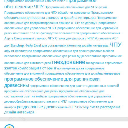
Программное
Программное обеспечение Cabinet Vision
обеспечение ЧПУ
Программное обеспечение для ЧПУ-резки
Программное
Программное обеспечение для ЧПУ обработки древесины
обеспечение для оценки стоимости дизайна интерьера
Программное
обеспечение для программирования станков с ЧПУ по дереву
Программное
обеспечение для управления ЧПУ
Программное обеспечение для чертежей и
резки на станках с ЧПУ
Руководство пользователя программного обеспечения
Aspire
Сверлильный станок с ЧПУ
Станок для раскроя с ЧПУ
Установите ABF
ЧПУ
для Sketchup.
Файл Excel для составления сметы на дизайн интерьера.
афу хт
бесплатное программное обеспечение для проектирования мебели
бесплатное программное обеспечение для резки МДФ
бесплатное программное
гнездование
обеспечение для сметного дела
гнездование стремления
желтое крыло
защита от брызг
полимерная доска
программное
обеспечение для вложений
программное обеспечение для дизайна интерьеров
программное обеспечение для распиловки
древесины
программное обеспечение для расчета деревянных панелей
программное обеспечение для резки
программное обеспечение для
составления смет на мебель
программное обеспечение для управления
деревообрабатывающими станками с ЧПУ
программное обеспечение для
разделочные доски
смета расходов на
шкафов
скачать aBF SketchUp
дизайн интерьера