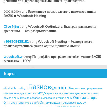
решения для деревообрабатывающего производства.
900918090
trong
Бережливое производство с использованием
BAZIS и Woodsoft Nesting
Clive Njiru
trong
Woodsoft Optimizers: Быстрая распиловка
древесины — без разбрызгивания.
+998903438182
trong
Woodsoft Nesting – Экспорт всего
производственного файла одним щелчком мыши!
woodsoft.vn
trong
Попробуйте программное обеспечение BAZIS
бесплатно – 100%
Карта
Базис
Вудсофт
abf sketchup
afu_ht
Вьетнамское программное
обеспечение для станков с ЧПУ
Дверца шкафа с люминесцентным дисплеем
Оптимизаторы
Крыло с ЧПУ
Курс по обработке дерева на станке с ЧПУ
Оптимизация раскроя досок
Оптимизаторы Woodsoft