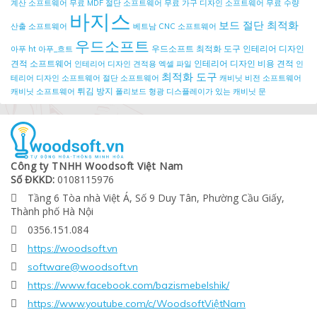
계산 소프트웨어
무료 MDF 절단 소프트웨어
무료 가구 디자인 소프트웨어
무료 수량
바지스
보드 절단 최적화
산출 소프트웨어
베트남 CNC 소프트웨어
우드소프트
우드소프트 최적화 도구
인테리어 디자인
아푸 ht
아푸_흐트
견적 소프트웨어
인테리어 디자인 비용 견적
인테리어 디자인 견적용 엑셀 파일
인
최적화 도구
테리어 디자인 소프트웨어
절단 소프트웨어
캐비닛 비전 소프트웨어
튀김 방지
캐비닛 소프트웨어
폴리보드
형광 디스플레이가 있는 캐비닛 문
Công ty TNHH Woodsoft Việt Nam
Số ĐKKD:
0108115976
Tầng 6 Tòa nhà Việt Á, Số 9 Duy Tân, Phường Cầu Giấy,

Thành phố Hà Nội
0356.151.084

https://woodsoft.vn

software@woodsoft.vn

https://www.facebook.com/bazismebelshik/

https://www.youtube.com/c/WoodsoftViệtNam
