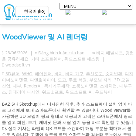
한국어 (ko)
WoodViewer 및 AI 렌더링
28/06/2026 |
Đăng bình luận của bạn
|
바지 메벨시크
,
경험
을 공유하세요
,
기타 소프트웨어
,
워드소프트 네스팅
|
woodsoft.vn
3D뷰어
,
WHO
,
에어렌더
,
바지
,
바지 가구
,
추신도고
,
숫자변환
,
디자
이너노이댓글
,
디엔호아아이
,
도고
,
무료 복권
,
부모님 자리
,
3D 모델
,
산업
,
내부
,
RenderAI
,
목재가구제작
,
쇼룸노이댓글
,
스케치업
,
내부구
조
,
인테리어 디자인
,
워드소프트
,
워드소프트_AI
,
우드뷰어
BAZIS나 Sketchup에서 디자인한 직후, 추가 소프트웨어 설치 없이 바
로 고객에게 보내 스마트폰에서 확인할 수 있습니다. Wood Viewer를
사용하면 3D 모델이 링크 형태로 제공되어 고객은 스마트폰에서 링크
를 열고 회전, 보기, 캐비닛 문과 서랍 열기 등을 바로 확인할 수 있습니
다. 설치 기사는 라벨의 QR 코드를 스캔하여 해당 부분을 확대해서 볼
수도 있습니다. 고객이 링크를 열면 스마트폰과 컴퓨터 모두에서 모델