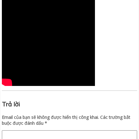
Trả lời
Email của bạn sẽ không được hiển thị công khai.
Các trường bắt
buộc được đánh dấu
*