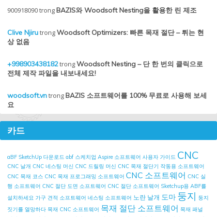
900918090
trong
BAZIS와 Woodsoft Nesting을 활용한 린 제조
Clive Njiru
trong
Woodsoft Optimizers: 빠른 목재 절단 – 튀는 현
상 없음
+998903438182
trong
Woodsoft Nesting – 단 한 번의 클릭으로
전체 제작 파일을 내보내세요!
woodsoft.vn
trong
BAZIS 소프트웨어를 100% 무료로 사용해 보세
요
카드
CNC
aBF SketchUp 다운로드
abf 스케치업
Aspire 소프트웨어 사용자 가이드
CNC 날개
CNC 네스팅 머신
CNC 드릴링 머신
CNC 목재 절단기 작동용 소프트웨어
CNC 소프트웨어
CNC 목재 코스
CNC 목재 프로그래밍 소프트웨어
CNC 실
행 소프트웨어
CNC 절단 도면 소프트웨어
CNC 절단 소프트웨어
Sketchup용 ABF를
둥지
도마
노란 날개
설치하세요
가구 견적 소프트웨어
네스팅 소프트웨어
둥지
목재 절단 소프트웨어
짓기를 열망하다
목재 CNC 소프트웨어
목재 패널