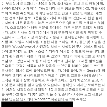
이 부드럽게 로드됩니다. 360도 회전, 확대/축소, 표시 모드 변경(재질,
와이어프레임, X-레이)이 가능합니다. 세부 정보를 확인하고, 자를 사용
하여 치수를 측정하고, 캐비닛 문을 열고 닫고 서랍을 당겨보고, 개별
또는 전체 세부 정보 그룹을 숨기거나 표시할 수 있습니다. 현장 설치
기사에게 매우 유용한 기능은 스마트폰으로 QR 코드를 스캔하는 것입
니다. 소프트웨어가 해당 부분을 확대하여 다른 부분은 흐리게 처리합
니다. 설치 기사는 설치 과정에서 해당 부분의 위치를 쉽게 확인할 수
있습니다. 그리고 가장 독창적인 기능은 AI 렌더링입니다. 렌더링에 표
시할 3D 모델의 시야각을 조정한 다음 스타일, 색조, 공간 및 조명을 선
택하면 WoodViewer가 사진처럼 보이는 사실적인 투시 이미지를 생성
하여 고객에게 보내거나 소셜 미디어에 게시할 수 있도록 해줍니다. 모
델의 렌더링 이미지를 미리 볼 수 있으며, 해당 이미지 링크를 고객에게
보낼 수도 있습니다. 또한 회사 웹사이트에 전시할 3D 제품 컬렉션을
구축하고 고객이 제품과 상호 작용할 수 있도록 하려면 임베드 코드를
복사하여 웹사이트에 붙여넣으면 됩니다. 예를 들어, 저는 Gemini에 의
뢰하여 갤러리 웹사이트를 제작하고 이 임베드 코드를 사용했습니다.
고객은 제품과 상호 작용하고, 확대/축소하고, 전체 화면으로 열고, 캐
비닛 문과 서랍을 열고 닫을 수 있습니다. 정적인 이미지만 보여주는 대
신 이처럼 시각적으로 매력적인 3D 모델을 제공함으로써 고객의 신뢰
를 구축하고 훨씬 더 흥미롭게 만들 수 있습니다. 사용해 보고 싶으신
분은 댓글을 남기거나 Woodsoft 지원팀에 문의해 주세요.