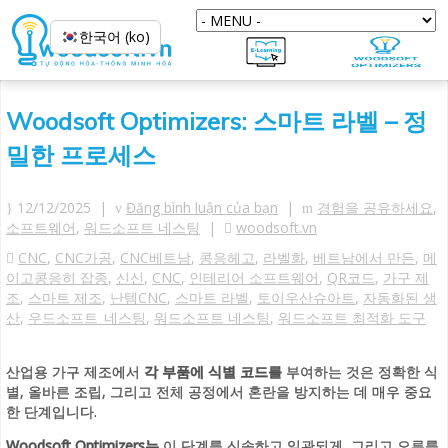
한국어 (ko)
Woodsoft Optimizers: 스마트 라벨 – 정
밀한 프로세스
12/12/2025 |
Đăng bình luận của bạn
|
경험을 공유하세요
,
소프트웨어
,
워드소프트 네스팅
|
woodsoft.vn
CNC
,
CNC가공
,
CNC베트남
,
콩응헤고
,
라벨화
,
베트남에서 만든
,
메
이고콩응히 잡종
,
신신
,
CNC
,
인테리어 소프트웨어
,
QR코드
,
가구 제
조
,
스마트 제조
,
난템CNC
,
스마트 라벨
,
토이우산슈아트
,
자동화된 생
산
,
우드소프트_네스팅
,
워드소프트 네스팅
,
워드소프트 최적화 도구
산업용 가구 제조에서
각 부품에 식별 코드를
부여하는 것은 정확한 식
별, 올바른 조립, 그리고 전체 공정에서 혼란을 방지하는 데 매우 중요
한 단계입니다.
Woodsoft Optimizers는
이 단계를 신속하고 일관되게, 그리고 오류를