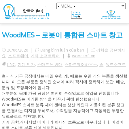
한국어 (ko)
WoodMES – 로봇이 통합된 스마트 창고
20/06/2026 |
Đăng bình luận của bạn
|
경험을 공유하세
요
,
소프트웨어
,
기타 소프트웨어
|
woodsoft.vn
CNC
,
기계 인간
,
스마트폰 반대
,
스마트웨어하우스
,
숲
,
워드소프트
현대식 가구 공장에서는 매일 수천 개, 때로는 수만 개의 부품을 생산합
니다. 이 모든 부품은 정해진 순서에 따라 적시에 정확하게 보관, 배송,
분류 및 포장되어야 합니다.
대부분의 목재 가공 공장은 여전히 수작업으로 작업을 진행합니다.
WoodMES는 이러한 방식을 바꾸기 위해 탄생했습니다.
WoodMES 스마트 분류 제어 센터는 생산 라인과 자동화된 분류 창고
를 연결하는 디지털 두뇌로서, 수작업을 지능적이고 자동화된 투명한
워크플로로 전환합니다.
기계 공학과 디지털 데이터가 하나의 흐름으로 어우러집니다. 이것이
바로 스마트 분류 제어 센터입니다.