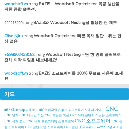
woodsoft.vn
trong
BAZIS – Woodsoft Optimizers: 목공 생산을
위한 종합 솔루션.
900918090
trong
BAZIS와 Woodsoft Nesting을 활용한 린 제조
Clive Njiru
trong
Woodsoft Optimizers: 빠른 목재 절단 – 튀는 현
상 없음
+998903438182
trong
Woodsoft Nesting – 단 한 번의 클릭으로
전체 제작 파일을 내보내세요!
woodsoft.vn
trong
BAZIS 소프트웨어를 100% 무료로 사용해 보세
요
카드
CNC
aBF SketchUp 다운로드
abf 스케치업
Aspire 소프트웨어 사용자 가이드
CNC 날개
CNC 네스팅 머신
CNC 드릴링 머신
CNC 목재 절단기 작동용 소프트웨어
CNC 소프트웨어
CNC 목재 코스
CNC 목재 프로그래밍 소프트웨어
CNC 실
행 소프트웨어
CNC 절단 도면 소프트웨어
CNC 절단 소프트웨어
Sketchup용 ABF를