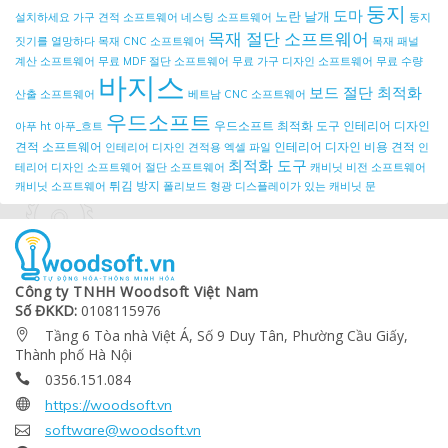
둥지
도마
노란 날개
설치하세요
가구 견적 소프트웨어
네스팅 소프트웨어
둥지
목재 절단 소프트웨어
짓기를 열망하다
목재 CNC 소프트웨어
목재 패널
계산 소프트웨어
무료 MDF 절단 소프트웨어
무료 가구 디자인 소프트웨어
무료 수량
바지스
보드 절단 최적화
산출 소프트웨어
베트남 CNC 소프트웨어
우드소프트
우드소프트 최적화 도구
인테리어 디자인
아푸 ht
아푸_흐트
견적 소프트웨어
인테리어 디자인 비용 견적
인테리어 디자인 견적용 엑셀 파일
인
최적화 도구
테리어 디자인 소프트웨어
절단 소프트웨어
캐비닛 비전 소프트웨어
튀김 방지
캐비닛 소프트웨어
폴리보드
형광 디스플레이가 있는 캐비닛 문
Công ty TNHH Woodsoft Việt Nam
Số ĐKKD:
0108115976
Tầng 6 Tòa nhà Việt Á, Số 9 Duy Tân, Phường Cầu Giấy,

Thành phố Hà Nội
0356.151.084


https://woodsoft.vn

software@woodsoft.vn