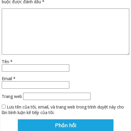
buộc được đánh dấu
*
Tên
*
Email
*
Trang web
Lưu tên của tôi, email, và trang web trong trình duyệt này cho
lần bình luận kế tiếp của tôi.