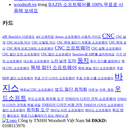
woodsoft.vn
trong
BAZIS 소프트웨어를 100% 무료로 사
용해 보세요
카드
CNC
aBF SketchUp 다운로드
abf 스케치업
Aspire 소프트웨어 사용자 가이드
CNC 날
개
CNC 네스팅 머신
CNC 드릴링 머신
CNC 목재 절단기 작동용 소프트웨어
CNC 목재 코
CNC 소프트웨어
스
CNC 목재 프로그래밍 소프트웨어
CNC 실행 소프트웨어
CNC 절단 도면 소프트웨어
CNC 절단 소프트웨어
Sketchup용 ABF를 설치하세요
가구 견
둥지
도마
노란 날개
적 소프트웨어
네스팅 소프트웨어
둥지 짓기를 열망하다
목
목재 절단 소프트웨어
재 CNC 소프트웨어
목재 패널 계산 소프트웨어
무료
바
MDF 절단 소프트웨어
무료 가구 디자인 소프트웨어
무료 수량 산출 소프트웨어
지스
우
보드 절단 최적화
베트남 CNC 소프트웨어
아푸 ht
아푸_흐트
드소프트
인테리어 디자인 견적 소프트웨어
우드소프트 최적화 도구
인테리
인테리어 디자인 비용 견적
어 디자인 견적용 엑셀 파일
인테리어 디자인 소프트웨어
최적화 도구
튀김 방
절단 소프트웨어
캐비닛 비전 소프트웨어
캐비닛 소프트웨어
지
폴리보드
형광 디스플레이가 있는 캐비닛 문
Công ty TNHH Woodsoft Việt Nam
Số ĐKKD:
0108115976