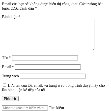
Email của bạn sẽ không được hiển thị công khai.
Các trường bắt
buộc được đánh dấu
*
Bình luận
*
Tên
*
Email
*
Trang web
Lưu tên của tôi, email, và trang web trong trình duyệt này cho
lần bình luận kế tiếp của tôi.
Tìm kiếm