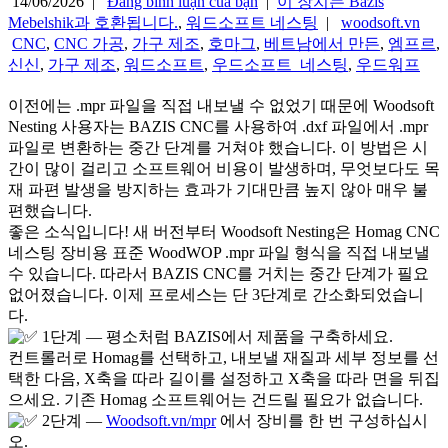
14/06/2026 |
Đăng bình luận của bạn
|
이 장치는 Bazis
Mebelshik과 호환됩니다.
,
워드소프트 네스팅
|
woodsoft.vn
CNC
,
CNC 가공
,
가구 제조
,
호마그
,
베트남에서 만든
,
엠프르
,
신신
,
가구 제조
,
워드소프트
,
우드소프트_네스팅
,
우드워프
이전에는 .mpr 파일을 직접 내보낼 수 없었기 때문에 Woodsoft
Nesting 사용자는 BAZIS CNC를 사용하여 .dxf 파일에서 .mpr
파일로 변환하는 중간 단계를 거쳐야 했습니다. 이 방법은 시
간이 많이 걸리고 소프트웨어 비용이 발생하며, 무엇보다도 목
재 파편 발생을 방지하는 효과가 기대만큼 높지 않아 매우 불
편했습니다.
좋은 소식입니다! 새 버전부터 Woodsoft Nesting은 Homag CNC
네스팅 장비용 표준 WoodWOP .mpr 파일 형식을 직접 내보낼
수 있습니다. 따라서 BAZIS CNC를 거치는 중간 단계가 필요
없어졌습니다. 이제 프로세스는 단 3단계로 간소화되었습니
다.
1단계 — 평소처럼 BAZIS에서 제품을 구축하세요.
컨트롤러로 Homag를 선택하고, 내보낼 재질과 세부 정보를 선
택한 다음, X축을 따라 길이를 설정하고 X축을 따라 면을 뒤집
으세요. 기존 Homag 소프트웨어는 건드릴 필요가 없습니다.
2단계 —
Woodsoft.vn/mpr
에서 장비를 한 번 구성하십시
오.