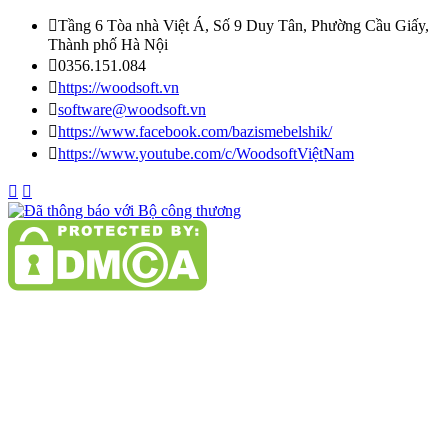

Tầng 6 Tòa nhà Việt Á, Số 9 Duy Tân, Phường Cầu Giấy,
Thành phố Hà Nội

0356.151.084

https://woodsoft.vn

software@woodsoft.vn

https://www.facebook.com/bazismebelshik/

https://www.youtube.com/c/WoodsoftViệtNam

