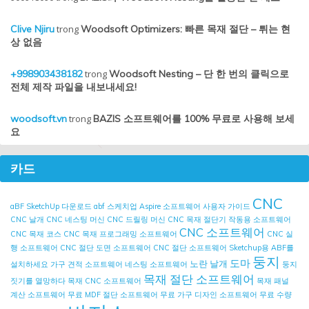
Clive Njiru
trong
Woodsoft Optimizers: 빠른 목재 절단 – 튀는 현
상 없음
+998903438182
trong
Woodsoft Nesting – 단 한 번의 클릭으로
전체 제작 파일을 내보내세요!
woodsoft.vn
trong
BAZIS 소프트웨어를 100% 무료로 사용해 보세
요
카드
CNC
aBF SketchUp 다운로드
abf 스케치업
Aspire 소프트웨어 사용자 가이드
CNC 날개
CNC 네스팅 머신
CNC 드릴링 머신
CNC 목재 절단기 작동용 소프트웨어
CNC 소프트웨어
CNC 목재 코스
CNC 목재 프로그래밍 소프트웨어
CNC 실
행 소프트웨어
CNC 절단 도면 소프트웨어
CNC 절단 소프트웨어
Sketchup용 ABF를
둥지
도마
노란 날개
설치하세요
가구 견적 소프트웨어
네스팅 소프트웨어
둥지
목재 절단 소프트웨어
짓기를 열망하다
목재 CNC 소프트웨어
목재 패널
계산 소프트웨어
무료 MDF 절단 소프트웨어
무료 가구 디자인 소프트웨어
무료 수량