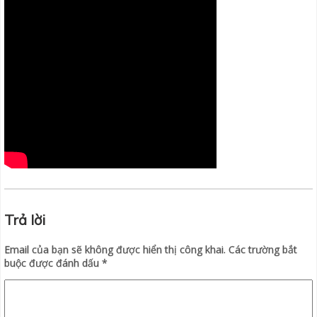
Trả lời
Email của bạn sẽ không được hiển thị công khai.
Các trường bắt
buộc được đánh dấu
*