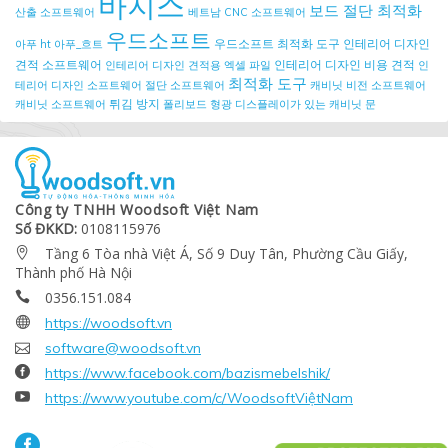
바지스
보드 절단 최적화
산출 소프트웨어
베트남 CNC 소프트웨어
우드소프트
우드소프트 최적화 도구
인테리어 디자인
아푸 ht
아푸_흐트
견적 소프트웨어
인테리어 디자인 비용 견적
인테리어 디자인 견적용 엑셀 파일
인
최적화 도구
테리어 디자인 소프트웨어
절단 소프트웨어
캐비닛 비전 소프트웨어
튀김 방지
캐비닛 소프트웨어
폴리보드
형광 디스플레이가 있는 캐비닛 문
Công ty TNHH Woodsoft Việt Nam
Số ĐKKD:
0108115976
Tầng 6 Tòa nhà Việt Á, Số 9 Duy Tân, Phường Cầu Giấy,

Thành phố Hà Nội
0356.151.084


https://woodsoft.vn

software@woodsoft.vn

https://www.facebook.com/bazismebelshik/

https://www.youtube.com/c/WoodsoftViệtNam
