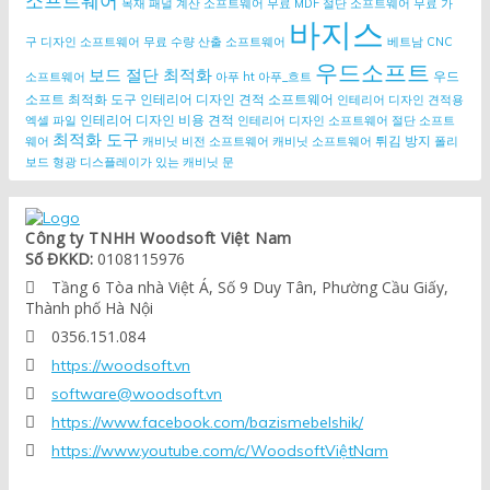
소프트웨어
목재 패널 계산 소프트웨어
무료 MDF 절단 소프트웨어
무료 가
바지스
구 디자인 소프트웨어
무료 수량 산출 소프트웨어
베트남 CNC
우드소프트
보드 절단 최적화
우드
소프트웨어
아푸 ht
아푸_흐트
소프트 최적화 도구
인테리어 디자인 견적 소프트웨어
인테리어 디자인 견적용
인테리어 디자인 비용 견적
엑셀 파일
인테리어 디자인 소프트웨어
절단 소프트
최적화 도구
튀김 방지
웨어
캐비닛 비전 소프트웨어
캐비닛 소프트웨어
폴리
보드
형광 디스플레이가 있는 캐비닛 문
Công ty TNHH Woodsoft Việt Nam
Số ĐKKD:
0108115976
Tầng 6 Tòa nhà Việt Á, Số 9 Duy Tân, Phường Cầu Giấy,

Thành phố Hà Nội
0356.151.084

https://woodsoft.vn

software@woodsoft.vn

https://www.facebook.com/bazismebelshik/

https://www.youtube.com/c/WoodsoftViệtNam
