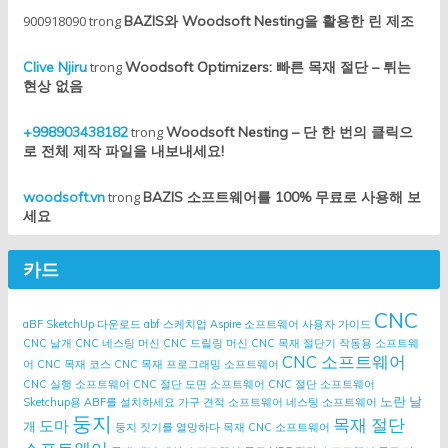
900918090
trong
BAZIS와 Woodsoft Nesting을 활용한 린 제조
Clive Njiru
trong
Woodsoft Optimizers: 빠른 목재 절단 – 튀는
현상 없음
+998903438182
trong
Woodsoft Nesting – 단 한 번의 클릭으
로 전체 제작 파일을 내보내세요!
woodsoft.vn
trong
BAZIS 소프트웨어를 100% 무료로 사용해 보
세요
카드
CNC
aBF SketchUp 다운로드
abf 스케치업
Aspire 소프트웨어 사용자 가이드
CNC 날개
CNC 네스팅 머신
CNC 드릴링 머신
CNC 목재 절단기 작동용 소프트웨
CNC 소프트웨어
어
CNC 목재 코스
CNC 목재 프로그래밍 소프트웨어
CNC 실행 소프트웨어
CNC 절단 도면 소프트웨어
CNC 절단 소프트웨어
노란 날
Sketchup용 ABF를 설치하세요
가구 견적 소프트웨어
네스팅 소프트웨어
둥지
목재 절단
도마
개
둥지 짓기를 열망하다
목재 CNC 소프트웨어