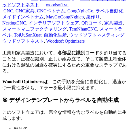
ッドソフトネスト
|
woodsoft.vn
CNC
,
CNC家具
,
CNCベトナム
,
CongNgheGo
,
ラベル自動化
,
メイドインベトナム
,
MayGoCongNghiep
,
巣作り
,
NestingCNC
,
インテリアソフトウェア
,
QRコード
,
家具製造
,
スマートマニファクチャリング
,
TemNhanCNC
,
スマートラ
ベル
,
ToiUuSanXuat
,
自動化生産
,
ウッドソフトネスティング
,
ウッドソフトネスト
,
Woodsoft Optimizers
工業用家具製造において、
各部品に識別コード
を割り当てる
ことは、正確な識別、正しい組み立て、そして製造工程全体
における混乱の回避を確実にするための重要なステップであ
る。
Woodsoft Optimizersは
、この手順を完全に自動化し、迅速か
つ一貫性を保ち、エラーを最小限に抑えます。
🎯 デザインテンプレートからラベルを自動生成
このソフトウェアは、完全な情報を含むラベルを自動的に生
成します。
部品名