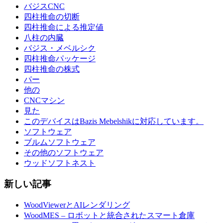
バジスCNC
四柱推命の切断
四柱推命による推定値
八柱の内臓
バジス・メベルシク
四柱推命パッケージ
四柱推命の株式
パー
他の
CNCマシン
見た
このデバイスはBazis Mebelshikに対応しています。
ソフトウェア
ブルムソフトウェア
その他のソフトウェア
ウッドソフトネスト
新しい記事
WoodViewerとAIレンダリング
WoodMES – ロボットと統合されたスマート倉庫