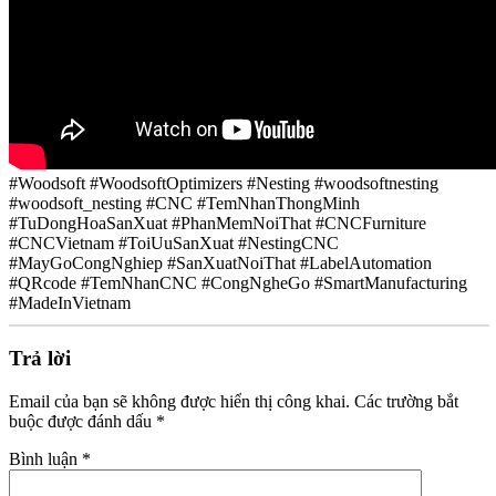
#Woodsoft #WoodsoftOptimizers #Nesting #woodsoftnesting
#woodsoft_nesting #CNC #TemNhanThongMinh
#TuDongHoaSanXuat #PhanMemNoiThat #CNCFurniture
#CNCVietnam #ToiUuSanXuat #NestingCNC
#MayGoCongNghiep #SanXuatNoiThat #LabelAutomation
#QRcode #TemNhanCNC #CongNgheGo #SmartManufacturing
#MadeInVietnam
Trả lời
Email của bạn sẽ không được hiển thị công khai.
Các trường bắt
buộc được đánh dấu
*
Bình luận
*