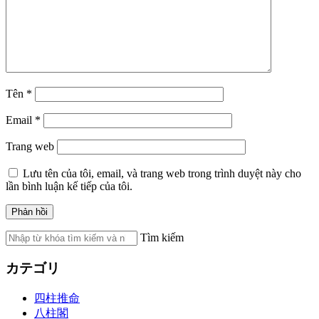
Tên
*
Email
*
Trang web
Lưu tên của tôi, email, và trang web trong trình duyệt này cho
lần bình luận kế tiếp của tôi.
Tìm kiếm
カテゴリ
四柱推命
八柱閣