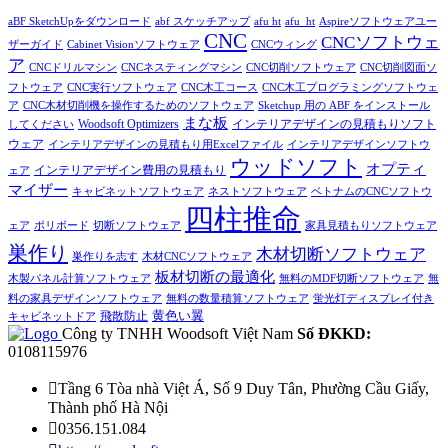
aBF SketchUpをダウンロード
abf スケッチアップ
afu ht
afu_ht
Aspireソフトウェアユー
CNC
CNCソフトウェ
ザーガイド
Cabinet Visionソフトウェア
CNCウィング
ア
CNCドリルマシン
CNCネスティングマシン
CNC切削ソフトウェア
CNC切削図面ソ
フトウェア
CNC実行ソフトウェア
CNC木工コース
CNC木工プログラミングソフトウェ
ア
CNC木材切削機を操作するためのソフトウェア
Sketchup 用の ABF をインストール
まな板
インテリアデザインの見積もりソフト
Woodsoft Optimizers
してください
ウェア
インテリアデザインの見積もり用Excelファイル
インテリアデザインソフトウ
ウッドソフト
オプティ
インテリアデザイン費用の見積もり
ェア
マイザー
キャビネットソフトウェア
ネストソフトウェア
ベトナムのCNCソフトウ
四柱推命
ェア
ポリボード
切断ソフトウェア
家具見積もりソフトウェア
巣作り
木材切断ソフトウェア
巣作りを志す
木材CNCソフトウェア
板材切断の最適化
木製パネル計算ソフトウェア
無料のMDF切断ソフトウェア
無
料の家具デザインソフトウェア
無料の数量積算ソフトウェア
蛍光灯ディスプレイ付き
黄色い翼
飛散防止
キャビネットドア
Công ty TNHH Woodsoft Việt Nam
Số ĐKKD:
0108115976

Tầng 6 Tòa nhà Việt Á, Số 9 Duy Tân, Phường Cầu Giấy,
Thành phố Hà Nội

0356.151.084