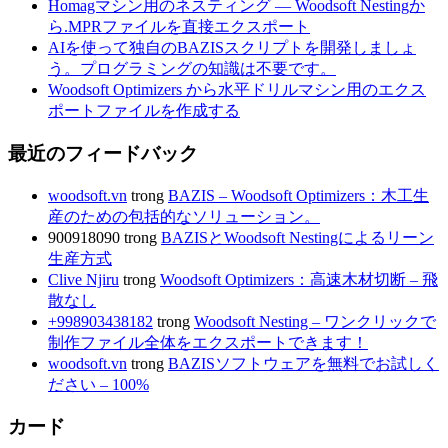
Homagマシン用のネスティング — Woodsoft Nestingか
ら.MPRファイルを直接エクスポート
AIを使って独自のBAZISスクリプトを開発しましょ
う。プログラミングの知識は不要です。
Woodsoft Optimizers から水平ドリルマシン用のエクス
ポートファイルを作成する
最近のフィードバック
woodsoft.vn
trong
BAZIS – Woodsoft Optimizers：木工生
産のための包括的なソリューション。
900918090
trong
BAZISとWoodsoft Nestingによるリーン
生産方式
Clive Njiru
trong
Woodsoft Optimizers：高速木材切断 – 飛
散なし
+998903438182
trong
Woodsoft Nesting – ワンクリックで
制作ファイル全体をエクスポートできます！
woodsoft.vn
trong
BAZISソフトウェアを無料でお試しく
ださい – 100%
カード