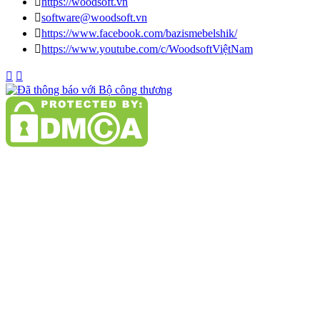

https://woodsoft.vn

software@woodsoft.vn

https://www.facebook.com/bazismebelshik/

https://www.youtube.com/c/WoodsoftViệtNam

