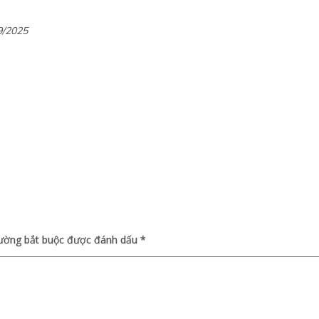
9/2025
rường bắt buộc được đánh dấu
*