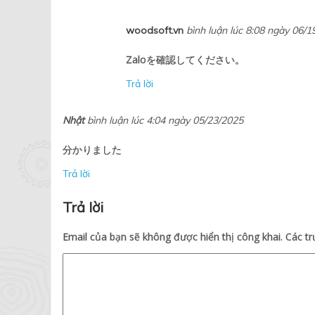
woodsoft.vn
bình luận lúc 8:08 ngày 06/1
Zaloを確認してください。
Trả lời
Nhật
bình luận lúc 4:04 ngày 05/23/2025
分かりました
Trả lời
Trả lời
Email của bạn sẽ không được hiển thị công khai.
Các t