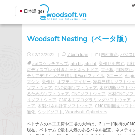
W
日本語 (ja)
Woodsoft Nesting（ベータ版）
02/12/2022 |
7 bình luận
|
四柱推命
,
バジスC
abfスケッチアップ
,
afu ht
,
afu_ht
,
巣作りを志す
,
四柱
灯ディスプレイ付きキャビネットドア
,
マナ板
,
飛散防止
テリアデザインの見積り用Excelファイル
,
Gコード
,
As
マシン
,
巣作り
,
オプティマイザー
,
家具見積りソフトウ
ソフトウェア
,
CNC切削ソフトウェア
,
木材切断ソフトウ
るためのソフトウェア
,
CNCソフトウェア
,
木材CNCソフ
りソフトウェア
,
CNC木工プログラミングソフトウェア
,
ェア
,
木製パネル計算ソフトウェア
,
CNC切削図面ソフト
適化
,
ウッドソフト
,
Woodsoft Optimizers
ベトナムの木工工房や工場の大半は、Gコード制御のCN
現在、ベトナムで最も人気のあるパネル配置、ネスティ