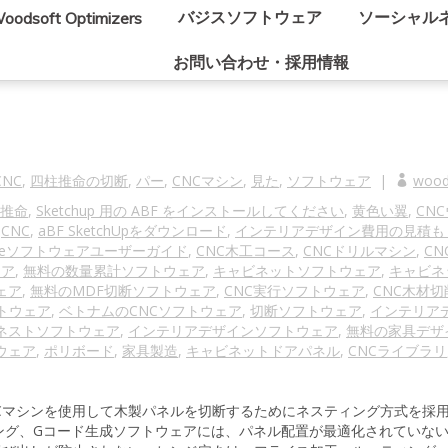
バジスソフトウェア
ソーシャル
oodsoft Optimizers
お問い合わせ・採用情報
NC
,
四柱推命の切断
,
パー
,
CNCマシン
,
見た
,
ソフトウェア
|
wood
推命
,
Sketchup 用の ABF をインストールしてください
,
黄色い翼
,
CN
,
CNC
,
aBF SketchUpをダウンロード
,
インテリアデザイン費用の見積も
pireソフトウェアユーザーガイド
,
CNC木工コース
,
CNCドリルマシン
,
C
ェア
,
無料の数量累計ソフトウェア
,
キャビネットソフトウェア
,
キャビネ
ェア
,
無料のMDF切断ソフトウェア
,
CNC実行ソフトウェア
,
CNC木材
トウェア
,
ベトナムのCNCソフトウェア
,
切断ソフトウェア
,
インテリア
ネストソフトウェア
,
インテリアデザインソフトウェア
,
無料の家具デザ
ウェア
,
ポリボード
,
家具製造
,
キャビネットドアパネル
,
CNCライブラリ
Cマシンを使用して木製パネルを切断するためにネスティング方式を採
ング、Gコード生成ソフトウェアには、パネル配置が最適化されていな