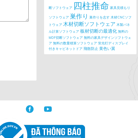
四柱推命
断ソフトウェア
家具見積もり
巣作り
ソフトウェア
巣作りを志す
木材CNCソフ
木材切断ソフトウェア
トウェア
木製パネ
板材切断の最適化
ル計算ソフトウェア
無料の
MDF切断ソフトウェア
無料の家具デザインソフトウェ
ア
無料の数量積算ソフトウェア
蛍光灯ディスプレイ
黄色い翼
飛散防止
付きキャビネットドア

