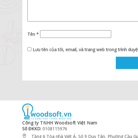
Tên
*
Lưu tên của tôi, email, và trang web trong trình duyệt
Công ty TNHH Woodsoft Việt Nam
Số ĐKKD:
0108115976
Tầng 6 Tòa nhà Việt Á, Số 9 Duy Tân, Phường Cầu Gi
