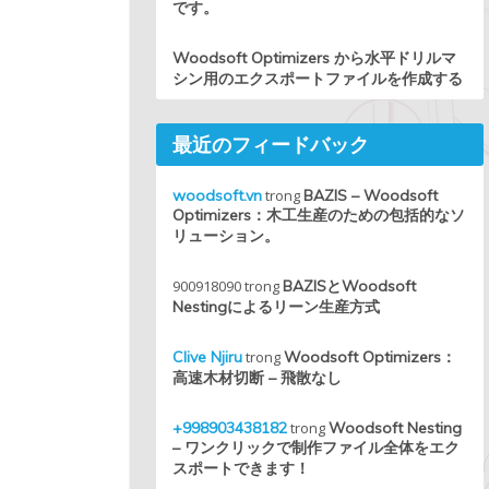
です。
Woodsoft Optimizers から水平ドリルマ
シン用のエクスポートファイルを作成する
最近のフィードバック
woodsoft.vn
trong
BAZIS – Woodsoft
Optimizers：木工生産のための包括的なソ
リューション。
900918090
trong
BAZISとWoodsoft
Nestingによるリーン生産方式
Clive Njiru
trong
Woodsoft Optimizers：
高速木材切断 – 飛散なし
+998903438182
trong
Woodsoft Nesting
– ワンクリックで制作ファイル全体をエク
スポートできます！