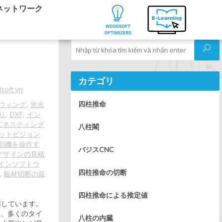
ネットワーク
Tìm kiếm
カテゴリ
soft.vn
Cウィング
,
蛍光
四柱推命
り
,
DXF
,
イン
NCネスティング
八柱閣
ットビジョン
切削機を操作す
バジスCNC
デザインの見積
インソフトウ
四柱推命の切断
,
板材切断の最
四柱推命による推定値
用しています。
い、多くのタイ
八柱の内臓