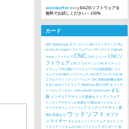
woodsoft.vn
trong
BAZISソフトウェアを
無料でお試しください – 100%
カード
aBF SketchUpをダウンロード
abf スケッチアップ
afu
ht
afu_ht
Aspireソフトウェアユーザーガイド
Cabinet
CNC
CNCソ
Visionソフトウェア
CNCウィング
フトウェア
CNCドリルマシン
CNCネスティン
グマシン
CNC切削ソフトウェア
CNC切削図面ソフト
ウェア
CNC実行ソフトウェア
CNC木工コース
CNC木
工プログラミングソフトウェア
CNC木材切削機を操作
するためのソフトウェア
Sketchup 用の ABF をインス
まな
Woodsoft Optimizers
トールしてください
板
インテリアデザインの見積もりソフトウェア
インテリアデザインの見積もり用Excelファイル
イン
インテリアデザイン費
テリアデザインソフトウェア
ウッドソフト
オプテ
用の見積もり
ィマイザー
キャビネットソフトウェア
ネストソフ
トウェア
ベトナムのCNCソフトウェア
ポリボード
切