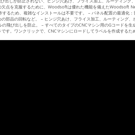
飛び出しが防止されない、ヒンジ穴あけ、フライス加工、ルーティング
克服するために、Woodsoftは優れた機能を備えたWoodsoft Nes
動作するため、複雑なインストールは不要です。 – パネル配置の最適化
の部品の回転など。 – ヒンジ穴あけ、フライス加工、ルーティング、
の飛び出しを防止。 – すべてのタイプのCNCマシン用のGコードを生成
です。ワンクリックで、CNCマシンにロードしてラベルを作成するた