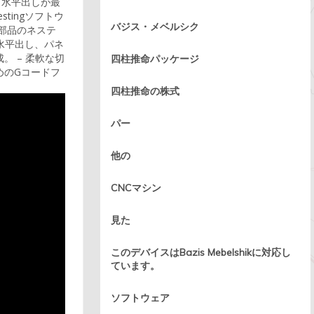
、水平出しが最
tingソフトウ
バジス・メベルシク
：部品のネステ
水平出し、パネ
。 – 柔軟な切
四柱推命パッケージ
めのGコードフ
四柱推命の株式
パー
他の
CNCマシン
見た
このデバイスはBazis Mebelshikに対応し
ています。
ソフトウェア