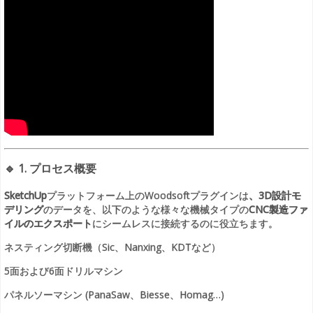
🔹
1. プロセス概要
SketchUp
プラットフォーム上のWoodsoftプラグインは
、3D設計モ
デリング
のデータを、以下のような様々な機械タイプの
CNC製造ファ
イルのエクスポート
にシームレスに接続するのに役立ちます。
ネスティング切断機（Sic、Nanxing、KDTなど）
5面および6面ドリルマシン
パネルソーマシン (PanaSaw、Biesse、Homag…)