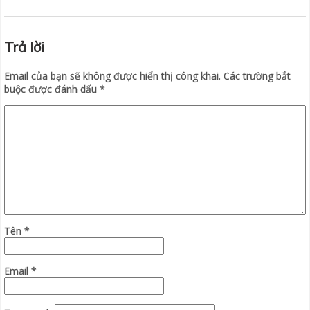
Trả lời
Email của bạn sẽ không được hiển thị công khai.
Các trường bắt
buộc được đánh dấu
*
Tên
*
Email
*