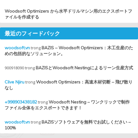
Woodsoft Optimizers から水平ドリルマシン用のエクスポートフ
ァイルを作成する
最近のフィードバック
woodsoft.vn
trong
BAZIS – Woodsoft Optimizers：木工生産のた
めの包括的なソリューション。
900918090
trong
BAZISとWoodsoft Nestingによるリーン生産方式
Clive Njiru
trong
Woodsoft Optimizers：高速木材切断 – 飛び散り
なし
+998903438182
trong
Woodsoft Nesting – ワンクリックで制作
ファイル全体をエクスポートできます！
woodsoft.vn
trong
BAZISソフトウェアを無料でお試しください –
100%