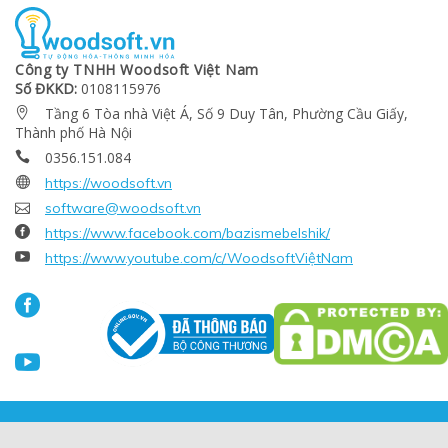
Công ty TNHH Woodsoft Việt Nam
Số ĐKKD:
0108115976
Tầng 6 Tòa nhà Việt Á, Số 9 Duy Tân, Phường Cầu Giấy,

Thành phố Hà Nội
0356.151.084


https://woodsoft.vn

software@woodsoft.vn

https://www.facebook.com/bazismebelshik/

https://www.youtube.com/c/WoodsoftViệtNam

