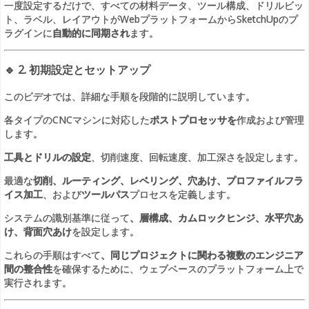
一度設定するだけで、すべての材料データ、ツール構成、ドリルビッ
ト、ラベル、レイアウトがWebプラットフォームからSketchUpのプ
ラグインに
自動的に同期され
ます。
🔹
2. 初期設定とセットアップ
このビデオでは、詳細な手順を段階的に説明しています。
各タイプのCNCマシンに対応した
ポストプロセッサを
作成および管理
します。
工具とドリルの設定
、切削速度、回転速度、加工深さを設定します。
最適な
切削、ルーティング、レベリング、穴あけ、プロファイルフラ
イス加工
、および
ツールパス
プロセスを定義します。
システムの識別基準に従って
、層構成、カムロックヒンジ、水平穴あ
け、背面穴あけ
を設定します。
これらの手順はすべて
、同じプロジェクトに関わる複数のエンジニア
間の整合性
を確保するために、ウェブベースのプラットフォーム上で
実行されます。