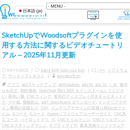
日本語 (ja)
SketchUpでWoodsoftプラグインを使
用する方法に関するビデオチュートリ
アル – 2025年11月更新
04/11/2025 |
Đăng bình luận của bạn
|
パー
,
ソフトウェ
ア
,
ウッドソフトネスト
|
woodsoft.vn
アブフ
,
abfスケッチアップ
,
abfsolution
,
afu ht
,
afu_ht
,
しす
,
巣作
りを志す
,
四柱推命
,
Sketchup 用の ABF をインストールしてくださ
い
,
黄色い翼
,
CNCウィング
,
蛍光灯ディスプレイ付きキャビネットド
ア
,
マナ板
,
飛散防止
,
aBF SketchUpをダウンロード
,
インテリアデザ
イン費用の見積もり
,
DXF
,
インテリアデザインの見積り用Excelファ
イル
,
Gコード
,
Gコード
,
Aspireソフトウェアユーザーガイド
,
CNC木
工コース
,
パイロットドリ
,
穴
,
CNCドリルマシン
,
CNCドリルマシン
,
CNCネスティングマシン
,
オプティマイザ
,
家具見積りソフトウェア
,