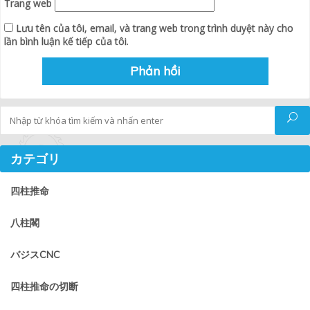
Trang web
Lưu tên của tôi, email, và trang web trong trình duyệt này cho
lần bình luận kế tiếp của tôi.
Tìm kiếm
カテゴリ
四柱推命
八柱閣
バジスCNC
四柱推命の切断