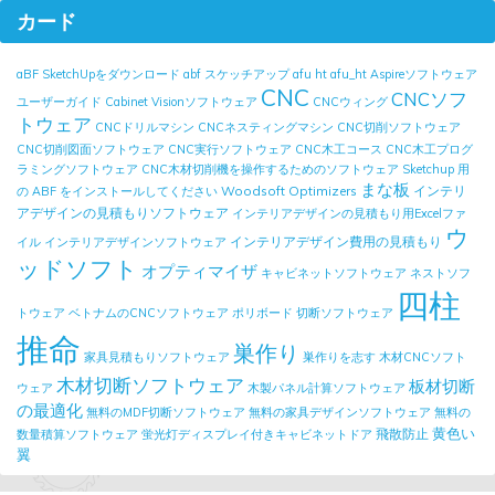
カード
aBF SketchUpをダウンロード
abf スケッチアップ
afu ht
afu_ht
Aspireソフトウェア
CNC
CNCソフ
ユーザーガイド
Cabinet Visionソフトウェア
CNCウィング
トウェア
CNCドリルマシン
CNCネスティングマシン
CNC切削ソフトウェア
CNC切削図面ソフトウェア
CNC実行ソフトウェア
CNC木工コース
CNC木工プログ
ラミングソフトウェア
CNC木材切削機を操作するためのソフトウェア
Sketchup 用
まな板
Woodsoft Optimizers
インテリ
の ABF をインストールしてください
アデザインの見積もりソフトウェア
インテリアデザインの見積もり用Excelファ
ウ
インテリアデザイン費用の見積もり
イル
インテリアデザインソフトウェア
ッドソフト
オプティマイザ
キャビネットソフトウェア
ネストソフ
四柱
トウェア
ベトナムのCNCソフトウェア
ポリボード
切断ソフトウェア
推命
巣作り
家具見積もりソフトウェア
巣作りを志す
木材CNCソフト
木材切断ソフトウェア
板材切断
ウェア
木製パネル計算ソフトウェア
の最適化
無料のMDF切断ソフトウェア
無料の家具デザインソフトウェア
無料の
黄色い
飛散防止
数量積算ソフトウェア
蛍光灯ディスプレイ付きキャビネットドア
翼