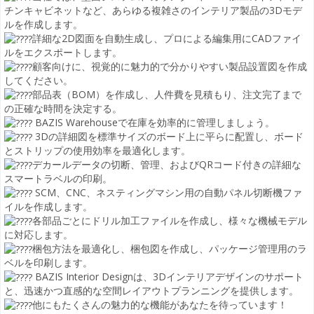
チンキャビネットなど、あらゆる複雑さのインテリア製品の3Dモデ
ルを作成します。
詳細な2D図面を自動生成し、プロによる編集用にCADファイ
ルをエクスポートします。
顧客向けに、視覚的に魅力的で分かりやすい製品設置図を作成
してください。
部品表（BOM）を作成し、人件費を見積もり、注文完了まで
の正確な時間を決定する。
BAZIS Warehouseで在庫を効率的に管理しましょう。
3Dの詳細図を標準サイズのボード上に平らに配置し、ボード
とストリップの使用効率を最適化します。
デカールデータの切断、管理、およびQRコード付きの詳細な
スマートラベルの印刷。
SCM、CNC、ネスティングマシン用の自動パネル切断機ファ
イルを作成します。
各部品ごとにドリル加工ファイルを作成し、様々な機械モデル
に対応します。
梱包方法を最適化し、梱包図を作成し、パッケージ管理用のラ
ベルを印刷します。
BAZIS Interior Designは、3Dインテリアデザインのサポート
と、迅速かつ直感的な空間レイアウトプランニングを提供します。
他にもたくさんの魅力的な機能があなたを待っています！