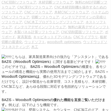
CNC切削ソフトウェア
,
木材切断ソフトウェア
,
無料のMDF切断ソフ
トウェア
,
CNC実行ソフトウェア
,
CNC木材切削機を操作するための
ソフトウェア
,
CNCソフトウェア
,
木材CNCソフトウェア
,
ベトナムの
CNCソフトウェア
,
切断ソフトウェア
,
インテリアデザインの見積り
ソフトウェア
,
CNC木工プログラミングソフトウェア
,
ネストソフト
ウェア
,
インテリアデザインソフトウェア
,
無料の家具デザインソフト
ウェア
,
木製パネル計算ソフトウェア
,
CNC切削図面ソフトウェア
,
ポ
リボード
,
家具製造
,
キャビネットドアパネル
,
CNCライブラリ
,
板材
切断の最適化
,
ウッドソフト
,
woodsoft_optimizers
,
ウッドウッドソ
フトネスティング
,
木工
こちらは、家具製造業界向けの強力な「アシスタント」である
BAZIS（Woodsoft Optimizers）
に関する最新ビデオです！
このビデオでは、
BAZIS – Woodsoft Optimizers
の概要を、各モジ
ュールの構造と機能から実際の使用方法までご紹介します。BAZIS
–
Woodsoft Optimizersは
、優れた3Dモデリングソフトウェアである
だけでなく、設計や製造から在庫管理、コスト見積もり、木材切断、
CNC加工など、あらゆる段階に対応する包括的なソリューションで
す。
BAZIS – Woodsoft Optimizersの優れた機能を直接ご覧いただけま
す。
例えば、以下のような機能です。
当社では、壁面システム、カウンター、CNC加工のドア、キッ