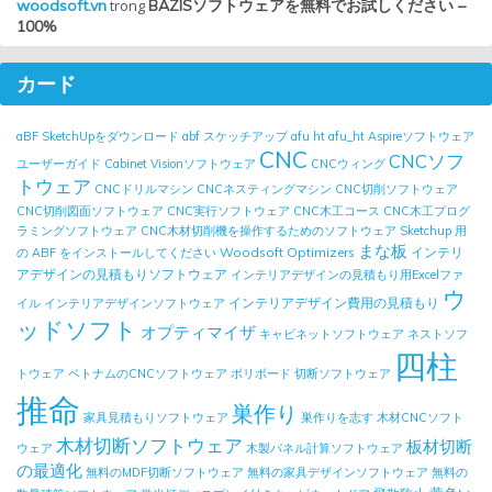
woodsoft.vn
trong
BAZISソフトウェアを無料でお試しください –
100%
カード
aBF SketchUpをダウンロード
abf スケッチアップ
afu ht
afu_ht
Aspireソフトウェア
CNC
CNCソフ
ユーザーガイド
Cabinet Visionソフトウェア
CNCウィング
トウェア
CNCドリルマシン
CNCネスティングマシン
CNC切削ソフトウェア
CNC切削図面ソフトウェア
CNC実行ソフトウェア
CNC木工コース
CNC木工プログ
ラミングソフトウェア
CNC木材切削機を操作するためのソフトウェア
Sketchup 用
まな板
Woodsoft Optimizers
インテリ
の ABF をインストールしてください
アデザインの見積もりソフトウェア
インテリアデザインの見積もり用Excelファ
ウ
インテリアデザイン費用の見積もり
イル
インテリアデザインソフトウェア
ッドソフト
オプティマイザ
キャビネットソフトウェア
ネストソフ
四柱
トウェア
ベトナムのCNCソフトウェア
ポリボード
切断ソフトウェア
推命
巣作り
家具見積もりソフトウェア
巣作りを志す
木材CNCソフト
木材切断ソフトウェア
板材切断
ウェア
木製パネル計算ソフトウェア
の最適化
無料のMDF切断ソフトウェア
無料の家具デザインソフトウェア
無料の