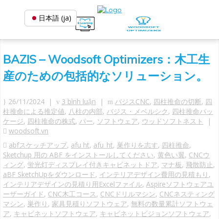
日本語 (ja)
BAZIS – Woodsoft Optimizers：木工生
産のための包括的なソリューション。
26/11/2024 |
3 bình luận
|
バジスCNC
,
四柱推命の切断
,
四
柱推命による推定値
,
八柱の内部
,
バジス・メベルシク
,
四柱推命パッ
ケージ
,
四柱推命の株式
,
パー
,
ソフトウェア
,
ウッドソフトネスト
|
woodsoft.vn
abfスケッチアップ
,
afu ht
,
afu_ht
,
巣作りを志す
,
四柱推命
,
Sketchup 用の ABF をインストールしてください
,
黄色い翼
,
CNCウ
ィング
,
蛍光灯ディスプレイ付きキャビネットドア
,
マナ板
,
飛散防止
,
aBF SketchUpをダウンロード
,
インテリアデザイン費用の見積もり
,
インテリアデザインの見積り用Excelファイル
,
Aspireソフトウェアユ
ーザーガイド
,
CNC木工コース
,
CNCドリルマシン
,
CNCネスティング
マシン
,
巣作り
,
家具見積りソフトウェア
,
無料の数量累計ソフトウェ
ア
,
キャビネットソフトウェア
,
キャビネットビジョンソフトウェア
,