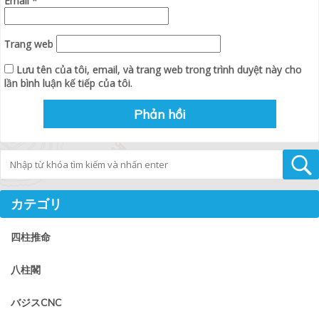
Email
*
Trang web
Lưu tên của tôi, email, và trang web trong trình duyệt này cho
lần bình luận kế tiếp của tôi.
Tìm kiếm
カテゴリ
四柱推命
八柱閣
バジスCNC