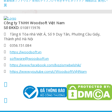
黄色い
飛散防止
数量積算ソフトウェア
蛍光灯ディスプレイ付きキャビネットドア
翼
Công ty TNHH Woodsoft Việt Nam
Số ĐKKD:
0108115976
Tầng 6 Tòa nhà Việt Á, Số 9 Duy Tân, Phường Cầu Giấy,

Thành phố Hà Nội
0356.151.084

https://woodsoft.vn

software@woodsoft.vn

https://www.facebook.com/bazismebelshik/

https://www.youtube.com/c/WoodsoftViệtNam


