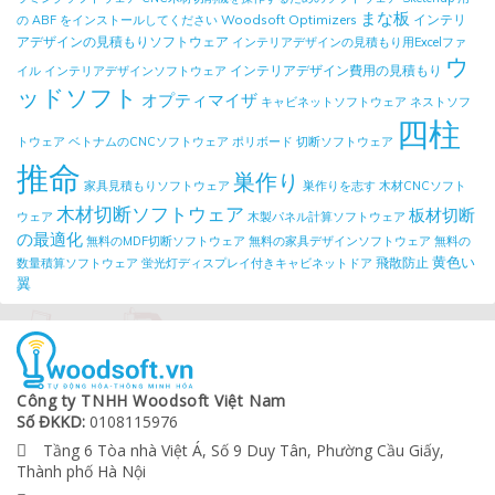
まな板
Woodsoft Optimizers
インテリ
の ABF をインストールしてください
アデザインの見積もりソフトウェア
インテリアデザインの見積もり用Excelファ
ウ
インテリアデザイン費用の見積もり
イル
インテリアデザインソフトウェア
ッドソフト
オプティマイザ
キャビネットソフトウェア
ネストソフ
四柱
トウェア
ベトナムのCNCソフトウェア
ポリボード
切断ソフトウェア
推命
巣作り
家具見積もりソフトウェア
巣作りを志す
木材CNCソフト
木材切断ソフトウェア
板材切断
ウェア
木製パネル計算ソフトウェア
の最適化
無料のMDF切断ソフトウェア
無料の家具デザインソフトウェア
無料の
黄色い
飛散防止
数量積算ソフトウェア
蛍光灯ディスプレイ付きキャビネットドア
翼
Công ty TNHH Woodsoft Việt Nam
Số ĐKKD:
0108115976
Tầng 6 Tòa nhà Việt Á, Số 9 Duy Tân, Phường Cầu Giấy,

Thành phố Hà Nội