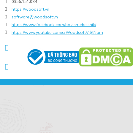
0356.151.084

https://woodsoft.vn

software@woodsoft.vn

https://www.facebook.com/bazismebelshik/

https://www.youtube.com/c/WoodsoftViệtNam


