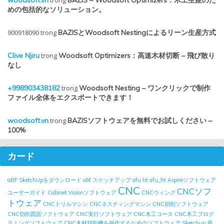
woodsoft.vn
trong
BAZIS – Woodsoft Optimizers：木工生産のた
めの包括的なソリューション。
900918090
trong
BAZISとWoodsoft Nestingによるリーン生産方式
Clive Njiru
trong
Woodsoft Optimizers：高速木材切断 – 飛び散り
なし
+998903438182
trong
Woodsoft Nesting – ワンクリックで制作
ファイル全体をエクスポートできます！
woodsoft.vn
trong
BAZISソフトウェアを無料でお試しください –
100%
カード
aBF SketchUpをダウンロード
abf スケッチアップ
afu ht
afu_ht
Aspireソフトウェア
CNC
CNCソフ
ユーザーガイド
Cabinet Visionソフトウェア
CNCウィング
トウェア
CNCドリルマシン
CNCネスティングマシン
CNC切削ソフトウェア
CNC切削図面ソフトウェア
CNC実行ソフトウェア
CNC木工コース
CNC木工プログ
ラミングソフトウェア
CNC木材切削機を操作するためのソフトウェア
Sketchup 用