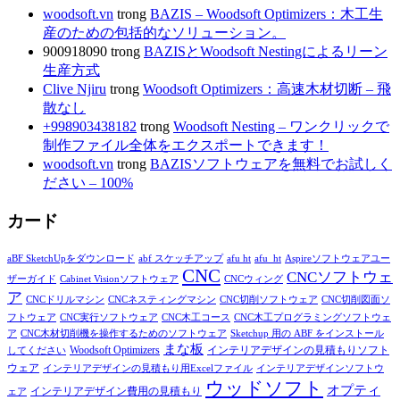
woodsoft.vn
trong
BAZIS – Woodsoft Optimizers：木工生
産のための包括的なソリューション。
900918090
trong
BAZISとWoodsoft Nestingによるリーン
生産方式
Clive Njiru
trong
Woodsoft Optimizers：高速木材切断 – 飛
散なし
+998903438182
trong
Woodsoft Nesting – ワンクリックで
制作ファイル全体をエクスポートできます！
woodsoft.vn
trong
BAZISソフトウェアを無料でお試しく
ださい – 100%
カード
aBF SketchUpをダウンロード
abf スケッチアップ
afu ht
afu_ht
Aspireソフトウェアユー
CNC
CNCソフトウェ
ザーガイド
Cabinet Visionソフトウェア
CNCウィング
ア
CNCドリルマシン
CNCネスティングマシン
CNC切削ソフトウェア
CNC切削図面ソ
フトウェア
CNC実行ソフトウェア
CNC木工コース
CNC木工プログラミングソフトウェ
ア
CNC木材切削機を操作するためのソフトウェア
Sketchup 用の ABF をインストール
まな板
インテリアデザインの見積もりソフト
Woodsoft Optimizers
してください
ウェア
インテリアデザインの見積もり用Excelファイル
インテリアデザインソフトウ
ウッドソフト
オプティ
インテリアデザイン費用の見積もり
ェア