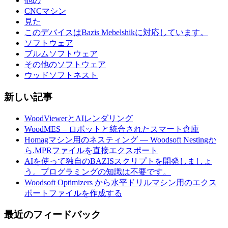
他の
CNCマシン
見た
このデバイスはBazis Mebelshikに対応しています。
ソフトウェア
ブルムソフトウェア
その他のソフトウェア
ウッドソフトネスト
新しい記事
WoodViewerとAIレンダリング
WoodMES – ロボットと統合されたスマート倉庫
Homagマシン用のネスティング — Woodsoft Nestingか
ら.MPRファイルを直接エクスポート
AIを使って独自のBAZISスクリプトを開発しましょ
う。プログラミングの知識は不要です。
Woodsoft Optimizers から水平ドリルマシン用のエクス
ポートファイルを作成する
最近のフィードバック