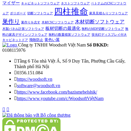
マイザー
キャビネットソフトウェア
ネストソフトウェア
ベトナムのCNCソフトウ
四柱推命
ェア
ポリボード
切断ソフトウェア
家具見積もりソフトウェア
巣作り
木材切断ソフトウェア
巣作りを志す
木材CNCソフトウェア
板材切断の最適化
木製パネル計算ソフトウェア
無料のMDF切断ソフトウェア
無
料の家具デザインソフトウェア
無料の数量積算ソフトウェア
蛍光灯ディスプレイ付き
黄色い翼
飛散防止
キャビネットドア
Công ty TNHH Woodsoft Việt Nam
Số ĐKKD:
0108115976

Tầng 6 Tòa nhà Việt Á, Số 9 Duy Tân, Phường Cầu Giấy,
Thành phố Hà Nội

0356.151.084

https://woodsoft.vn

software@woodsoft.vn

https://www.facebook.com/bazismebelshik/

https://www.youtube.com/c/WoodsoftViệtNam

