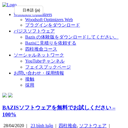
日本語 (ja)
Woodsoft Optimizers
Woodsoft Optimizers Web
プラグインをダウンロード
バジスソフトウェア
Bazis の体験版をダウンロードしてください。
Bazisに見積りを依頼する
四柱推命コース
ソーシャルネットワーク
YouTubeチャンネル
フェイスブックページ
お問い合わせ・採用情報
接触
採用
BAZISソフトウェアを無料でお試しください –
100%
28/04/2020 |
23 bình luận
|
四柱推命
,
ソフトウェア
|