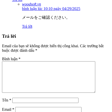
woodsoft.vn
bình luận lúc 10:10 ngày 04/29/2025
メールをご確認ください。
Trả lời
Trả lời
Email của bạn sẽ không được hiển thị công khai.
Các trường bắt
buộc được đánh dấu
*
Bình luận
*
Tên
*
Email
*