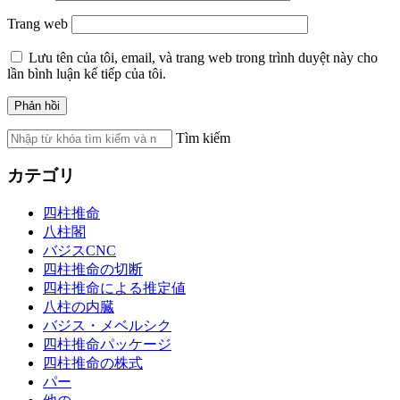
Trang web
Lưu tên của tôi, email, và trang web trong trình duyệt này cho
lần bình luận kế tiếp của tôi.
Tìm kiếm
カテゴリ
四柱推命
八柱閣
バジスCNC
四柱推命の切断
四柱推命による推定値
八柱の内臓
バジス・メベルシク
四柱推命パッケージ
四柱推命の株式
パー