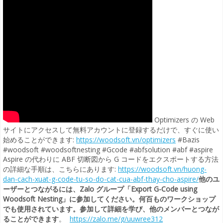
Optimizers の Web
サイトにアクセスして無料アカウントに登録するだけで、すぐに使い
始めることができます:
https://woodsoft.vn/optimizers
#Bazis
#woodsoft #woodsoftnesting #Gcode #abfsolution #abf #aspire
Aspire の代わりに ABF 切断図から G コードをエクスポートする方法
の詳細な手順は、こちらにあります:
https://woodsoft.vn/huong-
dan-cach-xuat-g-code-tu-so-do-cat-cua-abf-thay-cho-aspire/
他のユ
ーザーとつながるには、Zalo グループ「Export G-Code using
Woodsoft Nesting」に参加してください。何百ものワークショップ
でも使用されています。参加して詳細を学び、他のメンバーとつなが
ることができます
。
https://zalo.me/g/uuwree312