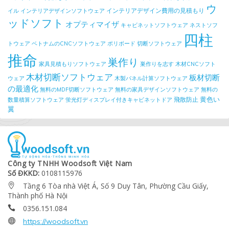
ウ
インテリアデザイン費用の見積もり
イル
インテリアデザインソフトウェア
ッドソフト
オプティマイザ
キャビネットソフトウェア
ネストソフ
四柱
トウェア
ベトナムのCNCソフトウェア
ポリボード
切断ソフトウェア
推命
巣作り
家具見積もりソフトウェア
巣作りを志す
木材CNCソフト
木材切断ソフトウェア
板材切断
ウェア
木製パネル計算ソフトウェア
の最適化
無料のMDF切断ソフトウェア
無料の家具デザインソフトウェア
無料の
黄色い
飛散防止
数量積算ソフトウェア
蛍光灯ディスプレイ付きキャビネットドア
翼
Công ty TNHH Woodsoft Việt Nam
Số ĐKKD:
0108115976
Tầng 6 Tòa nhà Việt Á, Số 9 Duy Tân, Phường Cầu Giấy,

Thành phố Hà Nội
0356.151.084


https://woodsoft.vn