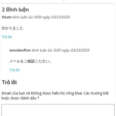
2 Bình luận
thuan
bình luận lúc 9:09 ngày 03/13/2025
分かりました
Trả lời
woodsoft.vn
bình luận lúc 0:00 ngày 03/23/2025
メールをご確認ください。
Trả lời
Trả lời
Email của bạn sẽ không được hiển thị công khai.
Các trường bắt
buộc được đánh dấu
*