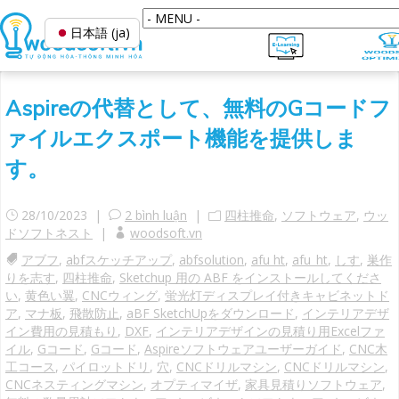
日本語 (ja)
Aspireの代替として、無料のGコードフ
ァイルエクスポート機能を提供しま
す。
28/10/2023 |
2 bình luận
|
四柱推命
,
ソフトウェア
,
ウッ
ドソフトネスト
|
woodsoft.vn
アブフ
,
abfスケッチアップ
,
abfsolution
,
afu ht
,
afu_ht
,
しす
,
巣作
りを志す
,
四柱推命
,
Sketchup 用の ABF をインストールしてくださ
い
,
黄色い翼
,
CNCウィング
,
蛍光灯ディスプレイ付きキャビネットド
ア
,
マナ板
,
飛散防止
,
aBF SketchUpをダウンロード
,
インテリアデザ
イン費用の見積もり
,
DXF
,
インテリアデザインの見積り用Excelファ
イル
,
Gコード
,
Gコード
,
Aspireソフトウェアユーザーガイド
,
CNC木
工コース
,
パイロットドリ
,
穴
,
CNCドリルマシン
,
CNCドリルマシン
,
CNCネスティングマシン
,
オプティマイザ
,
家具見積りソフトウェア
,