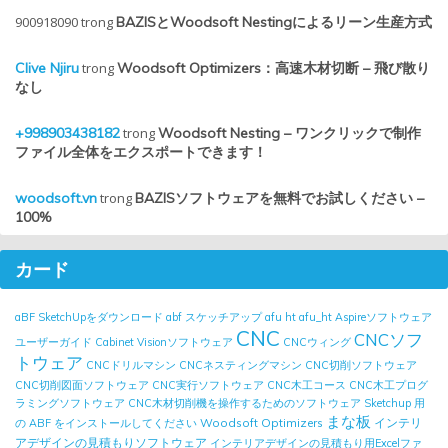
900918090
trong
BAZISとWoodsoft Nestingによるリーン生産方式
Clive Njiru
trong
Woodsoft Optimizers：高速木材切断 – 飛び散り
なし
+998903438182
trong
Woodsoft Nesting – ワンクリックで制作
ファイル全体をエクスポートできます！
woodsoft.vn
trong
BAZISソフトウェアを無料でお試しください –
100%
カード
aBF SketchUpをダウンロード
abf スケッチアップ
afu ht
afu_ht
Aspireソフトウェア
CNC
CNCソフ
ユーザーガイド
Cabinet Visionソフトウェア
CNCウィング
トウェア
CNCドリルマシン
CNCネスティングマシン
CNC切削ソフトウェア
CNC切削図面ソフトウェア
CNC実行ソフトウェア
CNC木工コース
CNC木工プログ
ラミングソフトウェア
CNC木材切削機を操作するためのソフトウェア
Sketchup 用
まな板
Woodsoft Optimizers
インテリ
の ABF をインストールしてください
アデザインの見積もりソフトウェア
インテリアデザインの見積もり用Excelファ