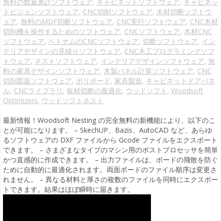
無料の数量累計ソフトウェア
,
キャビネットソフトウェア
,
キャビネッ
トビジョンソフトウェア
,
CNC切削ソフトウェア
,
木材切断ソフトウ
ェア
,
無料のMDF切断ソフトウェア
,
CNC実行ソフトウェア
,
CNC木材
切削機を操作するためのソフトウェア
,
CNCソフトウェア
,
木材CNC
ソフトウェア
,
ベトナムのCNCソフトウェア
,
切断ソフトウェア
,
イン
テリアデザインの見積りソフトウェア
,
CNC木工プログラミングソフ
トウェア
,
ネストソフトウェア
,
インテリアデザインソフトウェア
,
無
料の家具デザインソフトウェア
,
木製パネル計算ソフトウェア
,
CNC
切削図面ソフトウェア
,
ポリボード
,
家具製造
,
キャビネットドアパネ
ル
,
CNCライブラリ
,
板材切断の最適化
,
ウッドソフト
,
Woodsoft
Optimizers
,
ウッドソフトネスト
最新情報！Woodsoft Nesting の完全無料の新機能により、以下のこ
とが可能になります。 – SkechUP、Bazis、AutoCAD など、あらゆ
るソフトウェアの DXF ファイルから Gcode ファイルをエクスポート
できます。 – さまざまなタイプのマシン用のポストプロセッサを簡単
かつ直感的に作成できます。 – 出力ファイルは、ボードの飛散を防ぐ
ために自動的に最適化されます。両面ボードのファイル順序は変更さ
れません。 – 異なる材料と厚さの複数のファイルを同時にエクスポー
トできます。結果はほぼ瞬時に届きます。