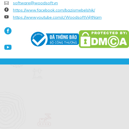

software@woodsoft.vn

https://www.facebook.com/bazismebelshik/

https://www.youtube.com/c/WoodsoftViệtNam

