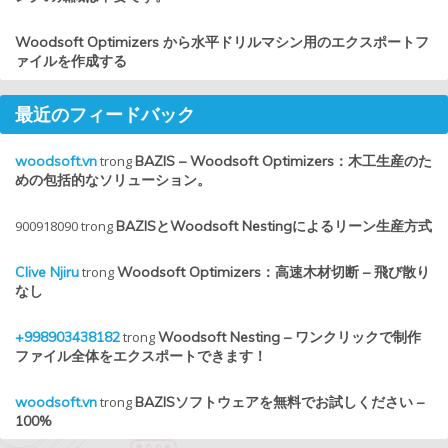
Woodsoft Optimizers から水平ドリルマシン用のエクスポートフ
ァイルを作成する
最近のフィードバック
woodsoft.vn
trong
BAZIS – Woodsoft Optimizers：木工生産のた
めの包括的なソリューション。
900918090
trong
BAZISとWoodsoft Nestingによるリーン生産方式
Clive Njiru
trong
Woodsoft Optimizers：高速木材切断 – 飛び散り
なし
+998903438182
trong
Woodsoft Nesting – ワンクリックで制作
ファイル全体をエクスポートできます！
woodsoft.vn
trong
BAZISソフトウェアを無料でお試しください –
100%