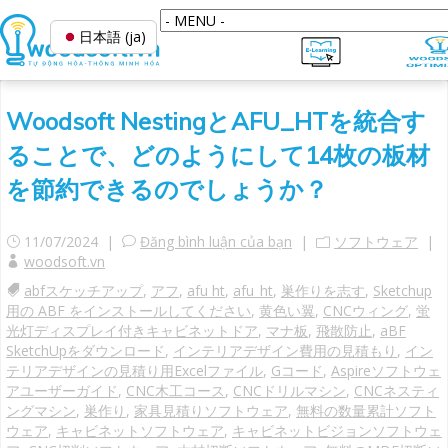
日本語 (ja)
Woodsoft NestingとAFU_HTを統合す
ることで、どのようにして14枚の板材
を節約できるのでしょうか？
11/07/2024 |
Đăng bình luận của bạn
|
ソフトウェア
|
woodsoft.vn
abfスケッチアップ
,
アフ
,
afu ht
,
afu_ht
,
巣作りを志す
,
Sketchup
用の ABF をインストールしてください
,
黄色い翼
,
CNCウィング
,
蛍
光灯ディスプレイ付きキャビネットドア
,
マナ板
,
飛散防止
,
aBF
SketchUpをダウンロード
,
インテリアデザイン費用の見積もり
,
イン
テリアデザインの見積り用Excelファイル
,
Gコード
,
Aspireソフトウェ
アユーザーガイド
,
CNC木工コース
,
CNCドリルマシン
,
CNCネスティ
ングマシン
,
巣作り
,
家具見積りソフトウェア
,
無料の数量累計ソフト
ウェア
,
キャビネットソフトウェア
,
キャビネットビジョンソフトウェ