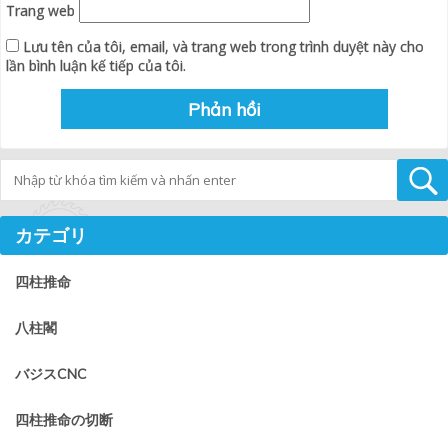
Trang web
Lưu tên của tôi, email, và trang web trong trình duyệt này cho
lần bình luận kế tiếp của tôi.
Tìm kiếm
カテゴリ
四柱推命
八柱閣
バジスCNC
四柱推命の切断