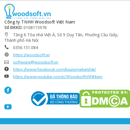
Công ty TNHH Woodsoft Việt Nam
Số ĐKKD:
0108115976
Tầng 6 Tòa nhà Việt Á, Số 9 Duy Tân, Phường Cầu Giấy,

Thành phố Hà Nội
0356.151.084


https://woodsoft.vn

software@woodsoft.vn

https://www.facebook.com/bazismebelshik/

https://www.youtube.com/c/WoodsoftViệtNam

