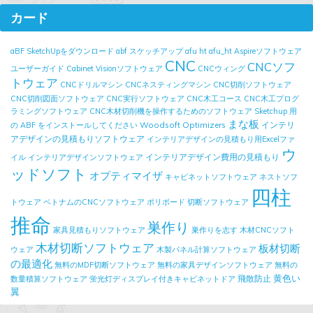
カード
aBF SketchUpをダウンロード
abf スケッチアップ
afu ht
afu_ht
Aspireソフトウェア
CNC
CNCソフ
ユーザーガイド
Cabinet Visionソフトウェア
CNCウィング
トウェア
CNCドリルマシン
CNCネスティングマシン
CNC切削ソフトウェア
CNC切削図面ソフトウェア
CNC実行ソフトウェア
CNC木工コース
CNC木工プログ
ラミングソフトウェア
CNC木材切削機を操作するためのソフトウェア
Sketchup 用
まな板
Woodsoft Optimizers
インテリ
の ABF をインストールしてください
アデザインの見積もりソフトウェア
インテリアデザインの見積もり用Excelファ
ウ
インテリアデザイン費用の見積もり
イル
インテリアデザインソフトウェア
ッドソフト
オプティマイザ
キャビネットソフトウェア
ネストソフ
四柱
トウェア
ベトナムのCNCソフトウェア
ポリボード
切断ソフトウェア
推命
巣作り
家具見積もりソフトウェア
巣作りを志す
木材CNCソフト
木材切断ソフトウェア
板材切断
ウェア
木製パネル計算ソフトウェア
の最適化
無料のMDF切断ソフトウェア
無料の家具デザインソフトウェア
無料の
黄色い
飛散防止
数量積算ソフトウェア
蛍光灯ディスプレイ付きキャビネットドア
翼