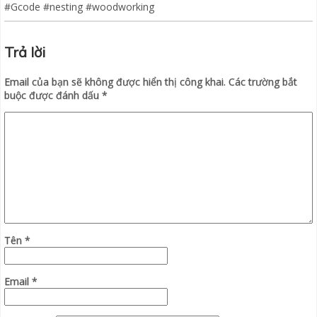
#Gcode #nesting #woodworking
Trả lời
Email của bạn sẽ không được hiển thị công khai.
Các trường bắt
buộc được đánh dấu
*
Tên
*
Email
*