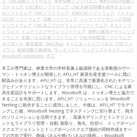
ア
,
CNC切削ソフトウェア
,
木材切断ソフトウェア
,
無料のMDF切断ソ
フトウェア
,
CNC実行ソフトウェア
,
CNC木材切削機を操作するため
のソフトウェア
,
CNCソフトウェア
,
木材CNCソフトウェア
,
ベトナム
のCNCソフトウェア
,
切断ソフトウェア
,
インテリアデザインの見積
りソフトウェア
,
CNC木工プログラミングソフトウェア
,
ネストソフ
トウェア
,
インテリアデザインソフトウェア
,
無料の家具デザインソフ
トウェア
,
木製パネル計算ソフトウェア
,
CNC切削図面ソフトウェア
,
ポリボード
,
家具製造
,
Sketchup
,
キャビネットドアパネル
,
CNCライ
ブラリ
,
板材切断の最適化
,
ウッドソフト
,
ウッドソフトネスティング
,
woodsoft_optimizers
,
木工
木工の専門家は、林業大学の学科長兼上級講師である准教授のヴー・
マン・トゥオン博士が開発した AFU_HT 家具生産支援ツールに既に
馴染みがあります。AFU_HT は、非常に高速で最適化されたモデリン
グとインテリジェントなライブラリ管理を可能にし、CNC による家
具生産設計をサポートします。Woodsoft は、トゥオン博士と協力で
きることを光栄に思います。AFU_HT ソリューションを Woodsoft
Nesting に統合することに成功しました。今後は、AFU_HT でモデリ
ングした後、Woodsoft Nesting でネスティングに切り替えて、両方
のソリューションを活用できます。- 高速モデリングとインテリジェ
ントなライブラリ管理 – 自動: 面取り、角丸、柱切り、ドッグボーン/
スクエアジョイントとドッグボーン/スクエア接続の同時作成をすべ
ての方向で実行。曲線パネルや曲げパネルの描画… – Woodsoft