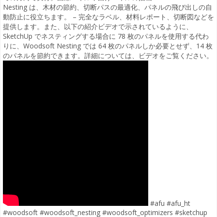
Nesting は、木材の節約、切断パスの最適化、パネルの飛び出しの自
動防止に役立ちます。 – 完全なラベル、材料レポート、切断図などを
提供します。また、以下の紹介ビデオで示されているように、
SketchUp でネスティングする場合に 78 枚のパネルを使用する代わ
りに、Woodsoft Nesting では 64 枚のパネルしか必要とせず、14 枚
のパネルを節約できます。詳細については、ビデオをご覧ください。
#afu #afu_ht
#woodsoft #woodsoft_nesting #woodsoft_optimizers #sketchup