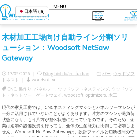
日本語 (ja)
木材加工工場向け自動ライン分割ソリ
ューション：Woodsoft NetSaw
Gateway
17/05/2026 |
Đăng bình luận của bạn
|
パー
,
ウッドソフ
トネスト
|
woodsoft.vn
CNC
,
巣作り
,
パネルソー
,
ウッドソフトネスティング
,
ウッドソフ
ト・ネットソー・ゲートウェイ
,
woodsoft_optimizers
,
木工
現代の家具工房では、CNCネスティングマシンとパネルソーマシンが
十分に活用されていないことがよくあります。片方のマシンが過負荷
状態になり、もう片方が遊休状態になっているのです。そのため、企
業は追加の設備投資を行っても、全体の生産能力は比例して増加しま
せん。Woodsoft NetSaw Gatewayは、設計ファイルと切断機間のワ