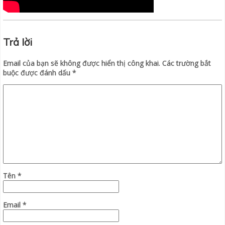
Trả lời
Email của bạn sẽ không được hiển thị công khai.
Các trường bắt
buộc được đánh dấu
*
Tên
*
Email
*