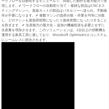
ークフローを自動化するモジュールで、同期した動作を最大能力で実
現します。✔ ワークフローの自動割り当て – 複雑な部品はCNCネス
ティングマシンへ、直線カットの部品はパネルソーへ送られ、手動操
作が不要になります。✔ 複数マシンの負荷分散 – 作業を均等に分散
し、どのマシンも過負荷状態になったり遊休状態になったりすること
を防ぎます。✔ 生産能力の最大化 – 追加の機械投資を必要とせずに
生産量を増加させます。このソリューションは、2台以上の切断機を
運用する家具工房に適しており、Woodsoft Optimizersエコシステム
にシームレスに統合されます。