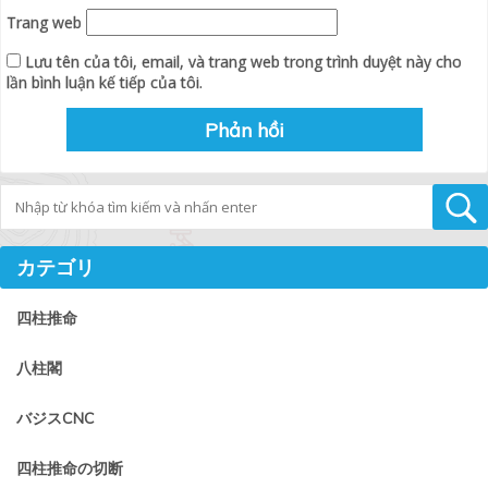
Trang web
Lưu tên của tôi, email, và trang web trong trình duyệt này cho
lần bình luận kế tiếp của tôi.
Tìm kiếm
カテゴリ
四柱推命
八柱閣
バジスCNC
四柱推命の切断