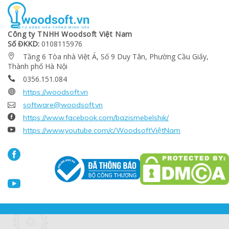
Công ty TNHH Woodsoft Việt Nam
Số ĐKKD:
0108115976
Tầng 6 Tòa nhà Việt Á, Số 9 Duy Tân, Phường Cầu Giấy,

Thành phố Hà Nội
0356.151.084


https://woodsoft.vn

software@woodsoft.vn

https://www.facebook.com/bazismebelshik/

https://www.youtube.com/c/WoodsoftViệtNam

