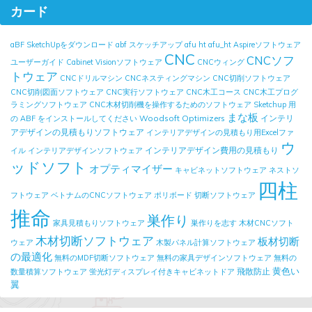
カード
aBF SketchUpをダウンロード
abf スケッチアップ
afu ht
afu_ht
Aspireソフトウェア
CNC
CNCソフ
ユーザーガイド
Cabinet Visionソフトウェア
CNCウィング
トウェア
CNCドリルマシン
CNCネスティングマシン
CNC切削ソフトウェア
CNC切削図面ソフトウェア
CNC実行ソフトウェア
CNC木工コース
CNC木工プログ
ラミングソフトウェア
CNC木材切削機を操作するためのソフトウェア
Sketchup 用
まな板
Woodsoft Optimizers
インテリ
の ABF をインストールしてください
アデザインの見積もりソフトウェア
インテリアデザインの見積もり用Excelファ
ウ
インテリアデザイン費用の見積もり
イル
インテリアデザインソフトウェア
ッドソフト
オプティマイザー
キャビネットソフトウェア
ネストソ
四柱
フトウェア
ベトナムのCNCソフトウェア
ポリボード
切断ソフトウェア
推命
巣作り
家具見積もりソフトウェア
巣作りを志す
木材CNCソフト
木材切断ソフトウェア
板材切断
ウェア
木製パネル計算ソフトウェア
の最適化
無料のMDF切断ソフトウェア
無料の家具デザインソフトウェア
無料の
黄色い
飛散防止
数量積算ソフトウェア
蛍光灯ディスプレイ付きキャビネットドア
翼