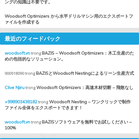
ングの知識は不要です。
Woodsoft Optimizers から水平ドリルマシン用のエクスポートフ
ァイルを作成する
最近のフィードバック
woodsoft.vn
trong
BAZIS – Woodsoft Optimizers：木工生産のた
めの包括的なソリューション。
900918090
trong
BAZISとWoodsoft Nestingによるリーン生産方式
Clive Njiru
trong
Woodsoft Optimizers：高速木材切断 – 飛散なし
+998903438182
trong
Woodsoft Nesting – ワンクリックで制作
ファイル全体をエクスポートできます！
woodsoft.vn
trong
BAZISソフトウェアを無料でお試しください –
100%