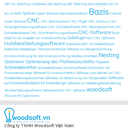
ABF für SketchUp installieren
abf sketchup
aBF SketchUp herunterladen
afu ht
Bazis
Anti-Spritzer
afu_ht
Aspire-Software-Benutzerhandbuch
Cabinet
CNC
Vision Software
CNC-Bohrmaschine
CNC-Flügel
CNC-Holzkurs
CNC-
Holzprogrammierungssoftware
CNC-Laufzeitsoftware
CNC-Nestingmaschine
CNC-
CNC-Software
Schneidesoftware
CNC-Schnittzeichnungssoftware
Excel-
Gelbflügel
Datei für ein Angebot zur Inneneinrichtung
Holz-CNC-Software
Holzbearbeitungssoftware
kostenlose MDF-Schneidesoftware
kostenlose Möbeldesign-Software
kostenlose Software zur Mengenermittlung
Nesting
Kostenschätzung für die Inneneinrichtung
Nestbau anstreben
Optimierung des Plattenzuschnitts
Optimierer
Polyboard
Schneidebretter
Schneidesoftware
Schranksoftware
Schranktür mit
Fluoreszenzanzeige
Software für Innenarchitektur
Software zum Betrieb von CNC-
Software
Holzbearbeitungsmaschinen
Software zur Berechnung von Holzpaneelen
zur Kostenkalkulation für Innendesign
Software zur Möbelangebotserstellung
woodsoft
Verschachtelungssoftware
Vietnamesische CNC-Software
Woodsoft Optimizers
Công ty TNHH Woodsoft Việt Nam