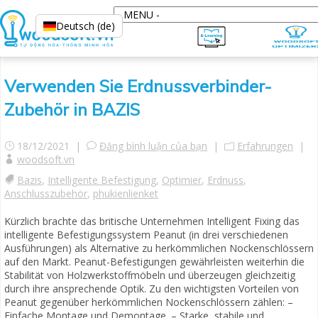
Deutsch (de)
Verwenden Sie Erdnussverbinder-
Zubehör in BAZIS
18/12/2021 |
Đăng bình luận của bạn
|
Erfahrungen
|
woodsoft.vn
Bazis
,
Intelligente Befestigung
,
Optimier
,
Erdnuss
,
Anschlusszubehör
,
phukienlienket
Kürzlich brachte das britische Unternehmen Intelligent Fixing das
intelligente Befestigungssystem Peanut (in drei verschiedenen
Ausführungen) als Alternative zu herkömmlichen Nockenschlössern
auf den Markt. Peanut-Befestigungen gewährleisten weiterhin die
Stabilität von Holzwerkstoffmöbeln und überzeugen gleichzeitig
durch ihre ansprechende Optik. Zu den wichtigsten Vorteilen von
Peanut gegenüber herkömmlichen Nockenschlössern zählen: –
Einfache Montage und Demontage. – Starke, stabile und