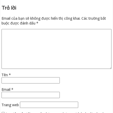
Trả lời
Email của bạn sẽ không được hiển thị công khai.
Các trường bắt
buộc được đánh dấu
*
Tên
*
Email
*
Trang web