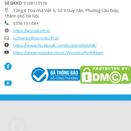
Số ĐKKD:
0108115976
Tầng 6 Tòa nhà Việt Á, Số 9 Duy Tân, Phường Cầu Giấy,

Thành phố Hà Nội
0356.151.084


https://woodsoft.vn

software@woodsoft.vn

https://www.facebook.com/bazismebelshik/

https://www.youtube.com/c/WoodsoftViệtNam

