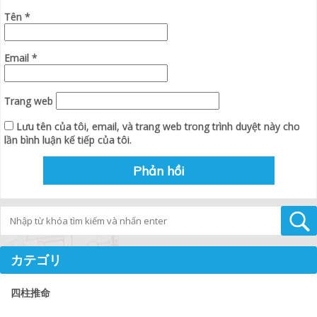
Tên
*
Email
*
Trang web
Lưu tên của tôi, email, và trang web trong trình duyệt này cho
lần bình luận kế tiếp của tôi.
Tìm kiếm
カテゴリ
四柱推命