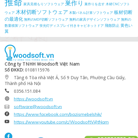
推命
巣作り
家具見積もりソフトウェア
巣作りを志す
木材CNCソフト
木材切断ソフトウェア
板材切断
ウェア
木製パネル計算ソフトウェア
の最適化
無料のMDF切断ソフトウェア
無料の家具デザインソフトウェア
無料の
黄色い
飛散防止
数量積算ソフトウェア
蛍光灯ディスプレイ付きキャビネットドア
翼
Công ty TNHH Woodsoft Việt Nam
Số ĐKKD:
0108115976
Tầng 6 Tòa nhà Việt Á, Số 9 Duy Tân, Phường Cầu Giấy,

Thành phố Hà Nội
0356.151.084


https://woodsoft.vn

software@woodsoft.vn

https://www.facebook.com/bazismebelshik/

https://www.youtube.com/c/WoodsoftViệtNam
