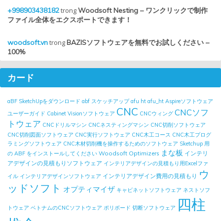
+998903438182
trong
Woodsoft Nesting – ワンクリックで制作
ファイル全体をエクスポートできます！
woodsoft.vn
trong
BAZISソフトウェアを無料でお試しください –
100%
カード
aBF SketchUpをダウンロード
abf スケッチアップ
afu ht
afu_ht
Aspireソフトウェア
CNC
CNCソフ
ユーザーガイド
Cabinet Visionソフトウェア
CNCウィング
トウェア
CNCドリルマシン
CNCネスティングマシン
CNC切削ソフトウェア
CNC切削図面ソフトウェア
CNC実行ソフトウェア
CNC木工コース
CNC木工プログ
ラミングソフトウェア
CNC木材切削機を操作するためのソフトウェア
Sketchup 用
まな板
Woodsoft Optimizers
インテリ
の ABF をインストールしてください
アデザインの見積もりソフトウェア
インテリアデザインの見積もり用Excelファ
ウ
インテリアデザイン費用の見積もり
イル
インテリアデザインソフトウェア
ッドソフト
オプティマイザ
キャビネットソフトウェア
ネストソフ
四柱
トウェア
ベトナムのCNCソフトウェア
ポリボード
切断ソフトウェア