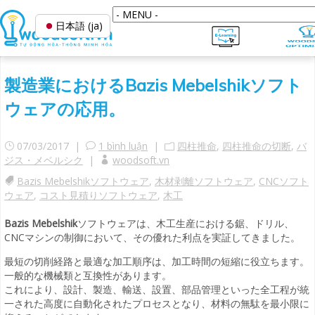
日本語 (ja)
製造業におけるBazis Mebelshikソフト
ウェアの応用。
07/03/2017 |
1 bình luận
|
四柱推命
,
四柱推命の切断
,
バ
ジス・メベルシク
|
woodsoft.vn
Bazis Mebelshikソフトウェア
,
木材剥離ソフトウェア
,
CNCソフト
ウェア
,
コスト見積りソフトウェア
,
木工
Bazis Mebelshik
ソフトウェアは、木工生産における鋸、ドリル、
CNCマシンの制御において、その優れた利点を実証してきました。
最短の切削経路と最適な加工順序は、加工時間の短縮に役立ちます。
一般的な機械類と互換性があります。
これにより、設計、製造、輸送、設置、部品管理といった全工程が統
一された高度に自動化されたプロセスとなり、材料の無駄を最小限に