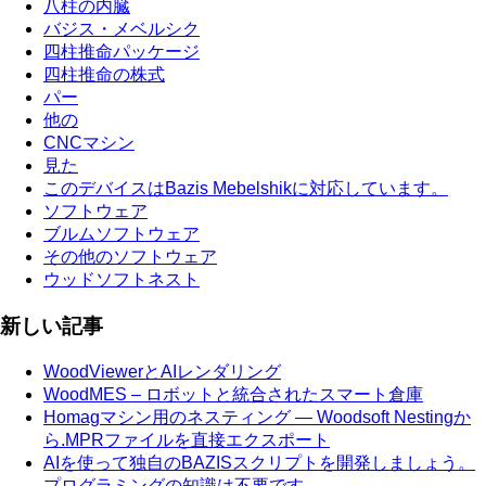
八柱の内臓
バジス・メベルシク
四柱推命パッケージ
四柱推命の株式
パー
他の
CNCマシン
見た
このデバイスはBazis Mebelshikに対応しています。
ソフトウェア
ブルムソフトウェア
その他のソフトウェア
ウッドソフトネスト
新しい記事
WoodViewerとAIレンダリング
WoodMES – ロボットと統合されたスマート倉庫
Homagマシン用のネスティング — Woodsoft Nestingか
ら.MPRファイルを直接エクスポート
AIを使って独自のBAZISスクリプトを開発しましょう。
プログラミングの知識は不要です。