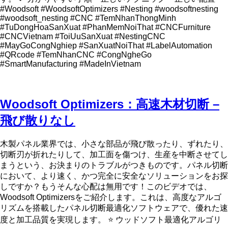
#Woodsoft #WoodsoftOptimizers #Nesting #woodsoftnesting
#woodsoft_nesting #CNC #TemNhanThongMinh
#TuDongHoaSanXuat #PhanMemNoiThat #CNCFurniture
#CNCVietnam #ToiUuSanXuat #NestingCNC
#MayGoCongNghiep #SanXuatNoiThat #LabelAutomation
#QRcode #TemNhanCNC #CongNgheGo
#SmartManufacturing #MadeInVietnam
Woodsoft Optimizers：高速木材切断 –
飛び散りなし
木製パネル業界では、小さな部品が飛び散ったり、ずれたり、
切断刃が折れたりして、加工面を傷つけ、生産を中断させてし
まうという、お決まりのトラブルがつきものです。パネル切断
において、より速く、かつ完全に安全なソリューションをお探
しですか？もうそんな心配は無用です！このビデオでは、
Woodsoft Optimizersをご紹介します。これは、高度なアルゴ
リズムを搭載したパネル切断最適化ソフトウェアで、優れた速
度と加工品質を実現します。 ⭐ ウッドソフト最適化アルゴリ