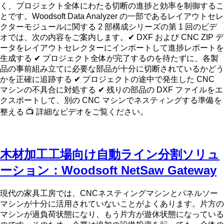
く、プロジェクト全体にわたる切断の進捗と効率を制御するこ
とです。Woodsoft Data Analyzer の一部であるレイアウトセレ
クターモジュールに関する 2 部構成シリーズの第 1 回のビデ
オでは、次の内容をご案内します。✔ DXF および CNC ZIP デ
ータをレイアウトセレクターにインポートして進捗レポートを
生成する ✔ プロジェクト全体が完了するのを待たずに、各製
品の事前組み立てに必要な部品が十分に切断されているかどう
かを正確に追跡する ✔ プロジェクトの途中で発生した CNC
マシンの不具合に対処する ✔ 残りの部品の DXF ファイルをエ
クスポートして、別の CNC マシンでネスティングする準備を
整える 📺 詳細なビデオをご覧ください。
木材加工工場向け自動ライン分割ソリュ
ーション：Woodsoft NetSaw Gateway
現代の家具工房では、CNCネスティングマシンとパネルソー
マシンが十分に活用されていないことがよくあります。片方の
マシンが過負荷状態になり、もう片方が遊休状態になっている