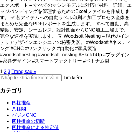
エクスポート – すべてのマシンモデルに対応✅材料、詳細、エ
ッジバンディングを管理するためのExcelファイルを作成しま
す。 ✅ 各アイテムへの自動ラベル印刷✅ 加工プロセス全体を
まとめた完全なPDFレポートを生成します。 すべて自動、高
精度、安定、シームレス。設計図面からCNC加工工場まで、
完全な連携を実現します。 💡 Woodsoft Nesting – 現代のイン
テリアデザインエンジニアの秘密兵器。 #Woodsoft #ネスティ
ング #CNC #ワンクリック #自動化 #家具製造
#woodsoftnesting #woodsoft_nesting #SketchUp #プラグイン
#家具デザイン #スマートファクトリー #ベトナム製
1
2
3
Trang sau »
Tìm kiếm
カテゴリ
四柱推命
八柱閣
バジスCNC
四柱推命の切断
四柱推命による推定値