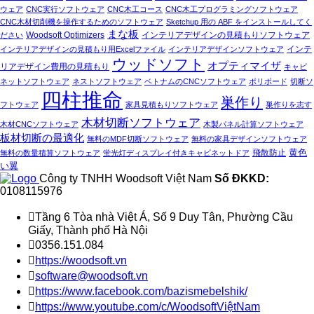
ウェア
CNC実行ソフトウェア
CNC木工コース
CNC木工プログラミングソフトウェア
CNC木材切削機を操作するためのソフトウェア
Sketchup 用の ABF をインストールしてく
まな板
インテリアデザインの見積もりソフトウェア
ださい
Woodsoft Optimizers
インテリアデザインの見積もり用Excelファイル
インテリアデザインソフトウェア
インテ
ウッドソフト
オプティマイザ
リアデザイン費用の見積もり
キャビ
ネットソフトウェア
ネストソフトウェア
ベトナムのCNCソフトウェア
ポリボード
切断ソ
四柱推命
巣作り
フトウェア
家具見積もりソフトウェア
巣作りを志す
木材切断ソフトウェア
木材CNCソフトウェア
木製パネル計算ソフトウェア
板材切断の最適化
無料のMDF切断ソフトウェア
無料の家具デザインソフトウェア
黄色
飛散防止
無料の数量積算ソフトウェア
蛍光灯ディスプレイ付きキャビネットドア
い翼
Công ty TNHH Woodsoft Việt Nam
Số ĐKKD:
0108115976

Tầng 6 Tòa nhà Việt Á, Số 9 Duy Tân, Phường Cầu
Giấy, Thành phố Hà Nội

0356.151.084

https://woodsoft.vn

software@woodsoft.vn

https://www.facebook.com/bazismebelshik/

https://www.youtube.com/c/WoodsoftViệtNam