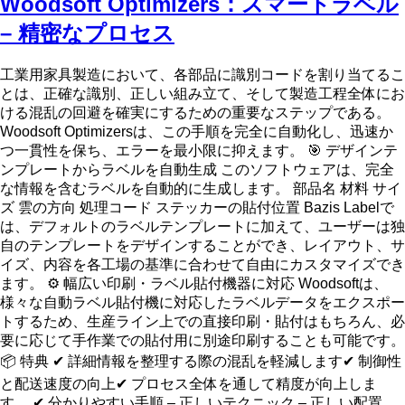
Woodsoft Optimizers：スマートラベル
– 精密なプロセス
工業用家具製造において、各部品に識別コードを割り当てるこ
とは、正確な識別、正しい組み立て、そして製造工程全体にお
ける混乱の回避を確実にするための重要なステップである。
Woodsoft Optimizersは、この手順を完全に自動化し、迅速か
つ一貫性を保ち、エラーを最小限に抑えます。 🎯 デザインテ
ンプレートからラベルを自動生成 このソフトウェアは、完全
な情報を含むラベルを自動的に生成します。 部品名 材料 サイ
ズ 雲の方向 処理コード ステッカーの貼付位置 Bazis Labelで
は、デフォルトのラベルテンプレートに加えて、ユーザーは独
自のテンプレートをデザインすることができ、レイアウト、サ
イズ、内容を各工場の基準に合わせて自由にカスタマイズでき
ます。 ⚙ 幅広い印刷・ラベル貼付機器に対応 Woodsoftは、
様々な自動ラベル貼付機に対応したラベルデータをエクスポー
トするため、生産ライン上での直接印刷・貼付はもちろん、必
要に応じて手作業での貼付用に別途印刷することも可能です。
📦 特典 ✔ 詳細情報を整理する際の混乱を軽減します✔ 制御性
と配送速度の向上✔ プロセス全体を通して精度が向上しま
す。 ✔ 分かりやすい手順 – 正しいテクニック – 正しい配置