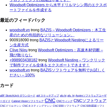
Woodsoft Optimizers から水平ドリルマシン用のエクスポ
ートファイルを作成する
最近のフィードバック
woodsoft.vn
trong
BAZIS – Woodsoft Optimizers：木工生
産のための包括的なソリューション。
900918090
trong
BAZISとWoodsoft Nestingによるリー
ン生産方式
Clive Njiru
trong
Woodsoft Optimizers：高速木材切断 –
飛び散りなし
+998903438182
trong
Woodsoft Nesting – ワンクリック
で制作ファイル全体をエクスポートできます！
woodsoft.vn
trong
BAZISソフトウェアを無料でお試しく
ださい – 100%
カード
aBF SketchUpをダウンロード
abf スケッチアップ
afu ht
afu_ht
Aspireソフトウェアユーザ
CNC
CNCソフトウェア
ーガイド
Cabinet Visionソフトウェア
CNCウィング
CNCドリルマシン
CNCネスティングマシン
CNC切削ソフトウェア
CNC切削図面ソフト