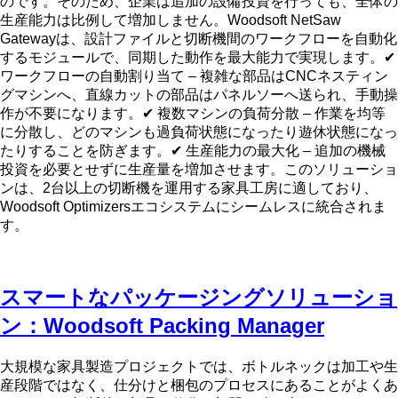
のです。そのため、企業は追加の設備投資を行っても、全体の
生産能力は比例して増加しません。Woodsoft NetSaw
Gatewayは、設計ファイルと切断機間のワークフローを自動化
するモジュールで、同期した動作を最大能力で実現します。✔
ワークフローの自動割り当て – 複雑な部品はCNCネスティン
グマシンへ、直線カットの部品はパネルソーへ送られ、手動操
作が不要になります。✔ 複数マシンの負荷分散 – 作業を均等
に分散し、どのマシンも過負荷状態になったり遊休状態になっ
たりすることを防ぎます。✔ 生産能力の最大化 – 追加の機械
投資を必要とせずに生産量を増加させます。このソリューショ
ンは、2台以上の切断機を運用する家具工房に適しており、
Woodsoft Optimizersエコシステムにシームレスに統合されま
す。
スマートなパッケージングソリューショ
ン：Woodsoft Packing Manager
大規模な家具製造プロジェクトでは、ボトルネックは加工や生
産段階ではなく、仕分けと梱包のプロセスにあることがよくあ