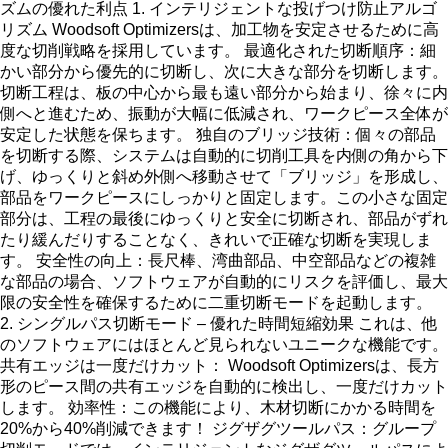
ズムの優れた利点 1. インテリジェントな投げつけ防止アルゴ
リズム Woodsoft Optimizersは、加工物を安定させるために高
度な切削戦略を採用しています。 最適化された切断順序：細
かい部分から優先的に切断し、次に大きな部分を切断します。
切断工程は、板の中心から最も遠い部分から始まり、徐々に内
側へと進むため、振動が大幅に低減され、ワークピース全体が
安定した状態を保ちます。 独自のブリッジ技術：個々の部品
を切断する際、システムは自動的に切削工具を内側の角から下
げ、ゆっくりと斜め外側へ移動させて「ブリッジ」を形成し、
部品をワークピースにしっかりと固定します。この小さな固定
部分は、工程の最後にゆっくりと安全に切断され、部品がずれ
たり緩んだりすることなく、きれいで正確な切断を実現しま
す。 安全性の向上：長尺棒、湾曲部品、中空部品などの複雑
な部品の場合、ソフトウェアが自動的にリスクを評価し、最大
限の安全性を確保するために二重切断モードを起動します。
2. シングルパス切断モード – 優れた時間短縮効果 これは、他
のソフトウェアにはほとんど見られないユニークな機能です。
共有エッジは一度だけカット： Woodsoft Optimizersは、長方
形のピース間の共有エッジを自動的に検出し、一度だけカット
します。 効率性：この機能により、木材切断にかかる時間を
20%から40%削減できます！ ジグザグツールパス：グループ