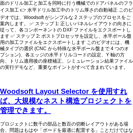
面のドリル加工と加工を同時に行う機械でのドアパネルのフラ
イス加工 👉 水平ドリル加工中のトリム厚さの自動補正 このビ
デオでは、Woodsoft がシンプルな 2 ステップのプロセスをご
案内します。 ✅ ステップ 1: 正しいパネルレイアウトの向きに
従って、各コンポーネントの DXF ファイルをエクスポートし
ます ✅ ステップ 2: ポストプロセッサを設定し、水平ボール盤
用の加工ファイルをエクスポートします このビデオには、機
械タイプの選択 (CNC から特殊な水平ボール盤まで 4 つのオ
プション)、各エッジの水平ドリルコードの設定、Y 軸の方
向、トリム適用後の座標補正、シミュレーション結果ファイル
の実行デモなど、重要なポイントがすべて含まれています。
Woodsoft Layout Selector を使用すれ
ば、大規模なネスト構造プロジェクトを
管理できます。
プロジェクトに数千の部品と数百の切断レイアウトがある場
合、問題はもはや「ボードを最適に配置する」ことだけではな