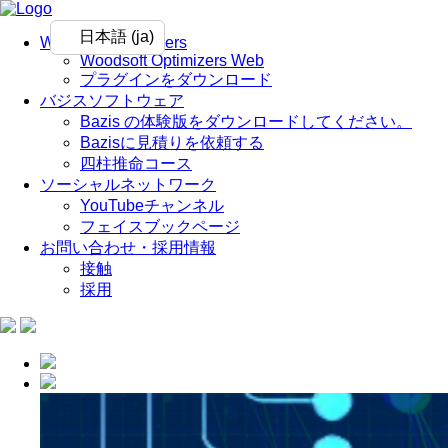
日本語 (ja)
Woodsoft Optimizers
Woodsoft Optimizers Web
プラグインをダウンロード
バジスソフトウェア
Bazis の体験版をダウンロードしてください。
Bazisに見積りを依頼する
四柱推命コース
ソーシャルネットワーク
YouTubeチャンネル
フェイスブックページ
お問い合わせ・採用情報
接触
採用