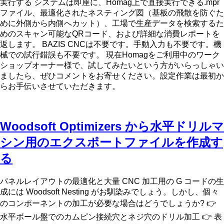
実行する システムは即座に、Homag上で直接実行できる.mpr
ファイル、最適化されたネスティング図（基板の飛散を防ぐた
めに外側から内側へカット）、工場で生産データを検索するた
めのスキャン可能なQRコード、および詳細な消費レポートを
返します。 BAZIS CNCは不要です。手動入力も不要です。機
械での試行錯誤も不要です。 現在Homagをご利用中のワーク
ショップオーナー様で、試してみたいという方がいらっしゃい
ましたら、ぜひコメントをお寄せください。設定作業は最初か
らお手伝いさせていただきます。
Woodsoft Optimizers から水平ドリルマ
シン用のエクスポートファイルを作成す
る
パネルレイアウトの最適化と大量 CNC 加工用の G コードの生
成には Woodsoft Nesting がお馴染みでしょう。しかし、個々
のコンポーネントの加工が必要な場合はどうでしょうか? 👉
水平ボール盤でのカムピン接続穴とネジ穴のドリル加工 👉 表