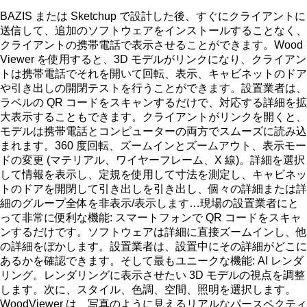
BAZIS または Sketchup で設計した後、すぐにクライアントに
送信して、追加のソフトウェアをインストールすることなく、
クライアントの携帯電話で表示させることができます。Wood
Viewer を使用すると、3D モデルがリンクになり、クライアン
トは携帯電話でそれを開いて回転、表示、キャビネットのドア
や引き出しの開閉テストを行うことができます。設置業者は、
ラベルの QR コードをスキャンするだけで、対応する詳細を拡
大表示することもできます。クライアントがリンクを開くと、
モデルは携帯電話とコンピューターの両方でスムーズに読み込
まれます。360 度回転、ズームインとズームアウト、表示モー
ドの変更 (マテリアル、ワイヤーフレーム、X 線)。詳細を選択
して情報を表示し、定規を使用して寸法を測定し、キャビネッ
トのドアを開閉して引き出しを引き出し、個々の詳細または詳
細のグループ全体を非表示/表示します…現場の設置業者にと
って非常に便利な機能: スマートフォンで QR コードをスキャ
ンするだけです。ソフトウェアは詳細に直接ズームインし、他
の詳細をぼかします。設置業者は、設置中にその詳細がどこに
あるかを確認できます。そして最もユニークな機能: AI レンダ
リング。レンダリングに表示させたい 3D モデルの視点を調整
します。次に、スタイル、色調、空間、照明を選択します。
WoodViewer は、写真のように見えるリアルなパースペクティ