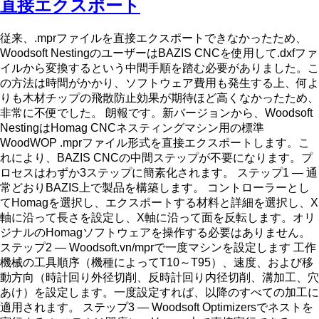
直接エクスポート
従来、.mprファイルを直接エクスポートできなかったため、
Woodsoft NestingのユーザーはBAZIS CNCを使用して.dxfファ
イルから変換するという中間手順を踏む必要がありました。こ
の方法は時間がかかり、ソフトウェア費用も発生する上、何よ
りも木材チップの飛散防止効果が期待ほど高くなかったため、
非常に不便でした。 朗報です。新バージョンから、Woodsoft
NestingはHomag CNCネスティングマシン用の標準
WoodWOP .mprファイル形式を直接エクスポートします。こ
れにより、BAZIS CNCの中間ステップが不要になります。プ
ロセスはわずか3ステップに簡素化されます。 ステップ1 — 通
常どおりBAZIS上で製品を構築します。 コントローラーとし
てHomagを選択し、エクスポートする材料と詳細を選択し、X
軸に沿って長さを設定し、X軸に沿って面を反転します。オリ
ジナルのHomagソフトウェアを操作する必要はありません。
ステップ2 — Woodsoft.vn/mprで一度マシンを設定します 工作
機械の工具順序（機種によってT10～T95）、速度、および移
動方向（時計回り外径切削、反時計回り内径切削、溝加工、穴
あけ）を設定します。一度設定すれば、以降のすべての加工に
適用されます。 ステップ3 — Woodsoft Optimizersでネストを