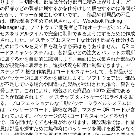
ります。 – 切断後、部品は仕分け部門に積み上がります。ど
の部品がどの製品に属するかを仕分けして梱包するのは時間が
かかり、エラーが発生しやすいです。 – 部品や付属品の不足
は、建設現場で初めて発見されます。 Woodsoft Packing
Manager は、ソフトウェア開発者と工場オーナーがこのプロ
セスをリアルタイムで完全に制御できるようにするために作成
されました。 ✅ ステップ 1: スマートな仕分け 部品を仕分ける
ためにラベルを見て目を凝らす必要はもうありません。 QR コ
ードスキャンシステムは、各部品がどの注文とパレットの場所
に属するかを自動的に識別します。画面には収集された部品の
数が視覚的に表示され、進捗状況を即座に制御できます。 ✅
ステップ 2: 梱包 作業員はコードをスキャンして、各部品がど
のパッケージに属するかを確認します。ソフトウェアは、部品
が不足している場合や間違った製品が検出された場合、警告を
発します。これにより、梱包された商品が 100% 正確である
ことが保証されます。 ✅ ステップ 3: パッケージにラベルを貼
る。 プロフェッショナルな自動パッケージラベルシステムに
は、パッケージコード、詳細な内容、マスター QR コードが含
まれています。パッケージのQRコードをスキャンするだけ
で、箱を開けなくても中身がわかります。建設現場では、作業
員は部品を探すために無作為にパッケージを開ける必要がなく
なり、特定の製品を設置する際に該当するパッケージを開ける