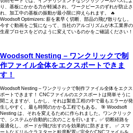
切削モードでは、インテリジェントなジグザグツールパスによ
り、基板にかかる力が軽減され、ワークピースのずれが防止さ
れ、加工中の基板の振動が最小限に抑えられます。 🔥
Woodsoft Optimizers: 薪を素早く切断、部品の飛び散りなし。
今すぐ動画をご覧になって、当社のアルゴリズムが木工業界の
生産プロセスをどのように変えているのかをご確認ください！
Woodsoft Nesting – ワンクリックで制
作ファイル全体をエクスポートできま
す！
Woodsoft Nesting – ワンクリックで制作ファイル全体をエクス
ポートできます！ CNCファイルのエクスポートは簡単そうに
聞こえますが、しかし、それは製造工程の中で最もエラーが発
生しやすく、最も時間のかかる工程でもある。 🎯 Woodsoft
Nesting は、それを変えるために作られました。ワンクリック
で、システムが自動的に次のことを行います。✅ 切断経路を
最適化し、ボードが飛び出すのを効果的に防ぎます。 ✅ スマ
ートなドリルクラスターと粒度配置✅完全なCNCファイルを