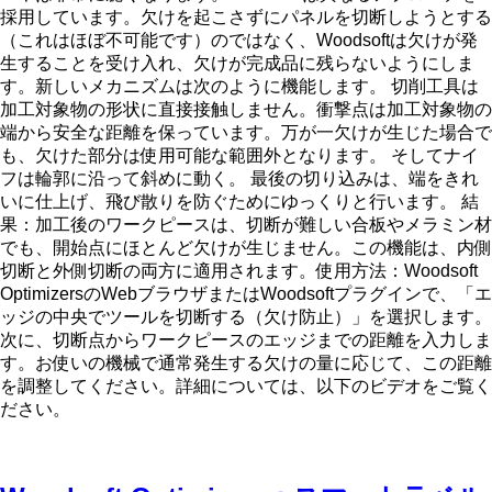
採用しています。欠けを起こさずにパネルを切断しようとする
（これはほぼ不可能です）のではなく、Woodsoftは欠けが発
生することを受け入れ、欠けが完成品に残らないようにしま
す。新しいメカニズムは次のように機能します。 切削工具は
加工対象物の形状に直接接触しません。衝撃点は加工対象物の
端から安全な距離を保っています。万が一欠けが生じた場合で
も、欠けた部分は使用可能な範囲外となります。 そしてナイ
フは輪郭に沿って斜めに動く。 最後の切り込みは、端をきれ
いに仕上げ、飛び散りを防ぐためにゆっくりと行います。 結
果：加工後のワークピースは、切断が難しい合板やメラミン材
でも、開始点にほとんど欠けが生じません。この機能は、内側
切断と外側切断の両方に適用されます。使用方法：Woodsoft
OptimizersのWebブラウザまたはWoodsoftプラグインで、「エ
ッジの中央でツールを切断する（欠け防止）」を選択します。
次に、切断点からワークピースのエッジまでの距離を入力しま
す。お使いの機械で通常発生する欠けの量に応じて、この距離
を調整してください。詳細については、以下のビデオをご覧く
ださい。