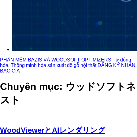
PHẦN MỀM BAZIS VÀ WOODSOFT OPTIMIZERS
Tự động
hóa, Thông minh hóa sản xuất đồ gỗ nội thất
ĐĂNG KÝ NHẬN
BÁO GIÁ
Chuyên mục: ウッドソフトネ
スト
WoodViewerとAIレンダリング