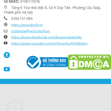
Số ĐKKD:
0108115976
Tầng 6 Tòa nhà Việt Á, Số 9 Duy Tân, Phường Cầu Giấy,

Thành phố Hà Nội
0356.151.084


https://woodsoft.vn

software@woodsoft.vn

https://www.facebook.com/bazismebelshik/

https://www.youtube.com/c/WoodsoftViệtNam

