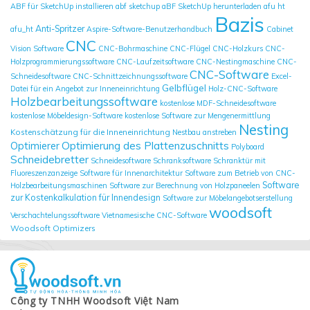
ABF für SketchUp installieren
abf sketchup
aBF SketchUp herunterladen
afu ht
Bazis
Anti-Spritzer
afu_ht
Aspire-Software-Benutzerhandbuch
Cabinet
CNC
Vision Software
CNC-Bohrmaschine
CNC-Flügel
CNC-Holzkurs
CNC-
Holzprogrammierungssoftware
CNC-Laufzeitsoftware
CNC-Nestingmaschine
CNC-
CNC-Software
Schneidesoftware
CNC-Schnittzeichnungssoftware
Excel-
Gelbflügel
Datei für ein Angebot zur Inneneinrichtung
Holz-CNC-Software
Holzbearbeitungssoftware
kostenlose MDF-Schneidesoftware
kostenlose Möbeldesign-Software
kostenlose Software zur Mengenermittlung
Nesting
Kostenschätzung für die Inneneinrichtung
Nestbau anstreben
Optimierung des Plattenzuschnitts
Optimierer
Polyboard
Schneidebretter
Schneidesoftware
Schranksoftware
Schranktür mit
Fluoreszenzanzeige
Software für Innenarchitektur
Software zum Betrieb von CNC-
Software
Holzbearbeitungsmaschinen
Software zur Berechnung von Holzpaneelen
zur Kostenkalkulation für Innendesign
Software zur Möbelangebotserstellung
woodsoft
Verschachtelungssoftware
Vietnamesische CNC-Software
Woodsoft Optimizers
Công ty TNHH Woodsoft Việt Nam