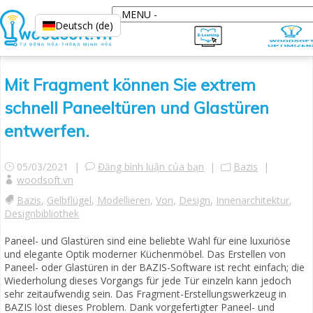
Deutsch (de)
Mit Fragment können Sie extrem
schnell Paneeltüren und Glastüren
entwerfen.
05/03/2021 |
Đăng bình luận của bạn
|
Bazis
|
woodsoft.vn
Bazis
,
Gelbflügel
,
Modellieren
,
Von
,
Design
,
Innenarchitektur
,
Designbibliothek
Paneel- und Glastüren sind eine beliebte Wahl für eine luxuriöse
und elegante Optik moderner Küchenmöbel. Das Erstellen von
Paneel- oder Glastüren in der BAZIS-Software ist recht einfach; die
Wiederholung dieses Vorgangs für jede Tür einzeln kann jedoch
sehr zeitaufwendig sein. Das Fragment-Erstellungswerkzeug in
BAZIS löst dieses Problem. Dank vorgefertigter Paneel- und