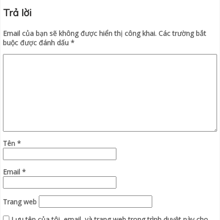
Trả lời
Email của bạn sẽ không được hiển thị công khai.
Các trường bắt
buộc được đánh dấu
*
Tên
*
Email
*
Trang web
Lưu tên của tôi, email, và trang web trong trình duyệt này cho